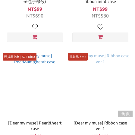
全包手機殼)
ribbon mint case
NT$99
NT$99
NT$690
NT$580
現貨馬上出｜S22 Ultra
現貨馬上出 !
售完
[Dear my muse] Pearl&heart
[Dear my muse] Ribbon case
case
ver.1