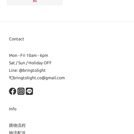
Contact
Mon - Fri 10am - 6pm
Sat / Sun / Holiday OFF
Line: @bringtolight
📮bringtolight.co@gmail.com
Info
購物流程
物流配送