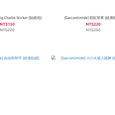
Big Charlie Sticker (貼紙包)
[Garcontimide] 彩虹世界 (紋
NT$150
NT$220
NT$220
NT$250