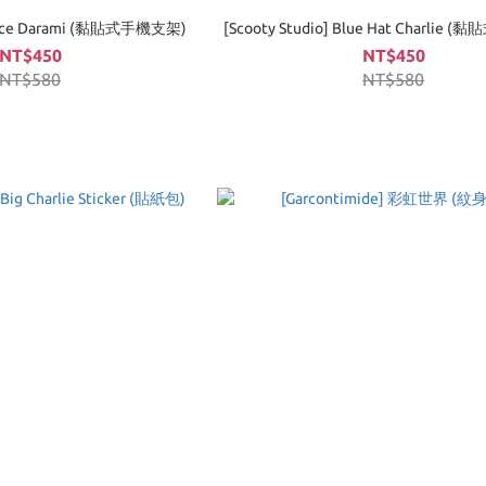
] Face Darami (黏貼式手機支架)
[Scooty Studio] Blue Hat Charlie
NT$450
NT$450
NT$580
NT$580