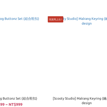
現貨馬上出 !
log Buttonz Set (組合鞋扣)
[Scooty Studio] Malrang Keyring (
design
99 ~ NT$999