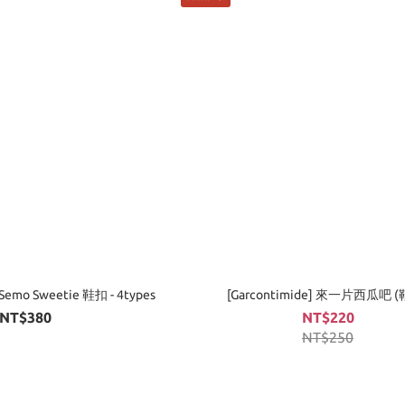
 Semo Sweetie 鞋扣 - 4types
[Garcontimide] 來一片西瓜吧 
NT$380
NT$220
NT$250