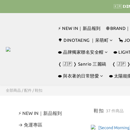
🇰🇷 
🇰🇷 
⚡ NEW IN｜新品報到
🌐 BRAN
🇰🇷 
🌳 DINOTAENG ｜呆萌町
🦕 
⬬ 品牌獨家聯名安全帽
⬬ LI
❬ 🇯🇵 ❭ Sanrio 三麗鷗
❬ 🇯🇵 
⬬ 與衣著的日常戀愛
⬬ 太陽能
全部商品
/
配件
/
鞋扣
鞋扣
37 件商品
⚡ NEW IN｜新品報到
→ 免運專區