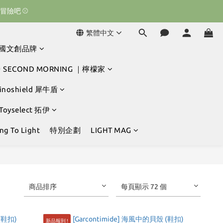
球冒險吧 ⚾️
球冒險吧 ⚾️
繁體中文
韓國文創品牌
球冒險吧 ⚾️
 SECOND MORNING ｜檸檬家
hinoshield 犀牛盾
 Toyselect 拓伊
g To Light
特別企劃
LIGHT MAG
商品排序
每頁顯示 72 個
新品報到 !