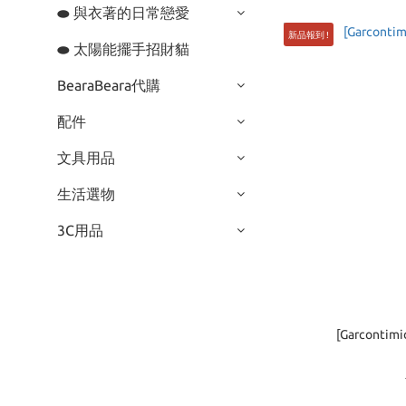
⬬ 與衣著的日常戀愛
新品報到 !
⬬ 太陽能擺手招財貓
BearaBeara代購
配件
文具用品
生活選物
3C用品
[Garconti