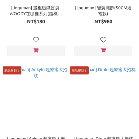
[Joguman] 畫框磁鐵盲袋-
[Joguman] 變裝擺飾(50CM浴
WOODY在哪裡系列(隨機出
袍款)
貨，共3款)
NT$180
NT$980
新品報到！
新品報到！
[Joguman] Ankylo 超療癒大抱
[Joguman] Diplo 超療癒大抱枕