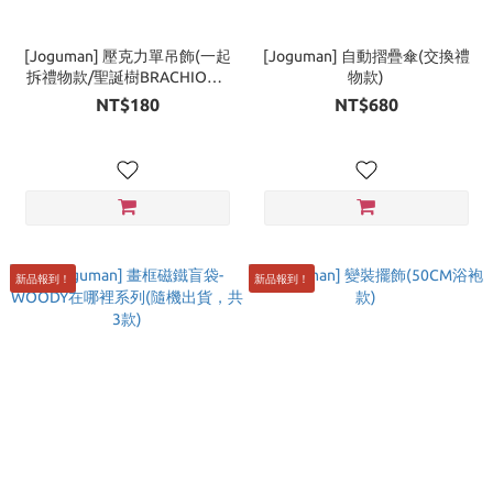
[Joguman] 壓克力單吊飾(一起
[Joguman] 自動摺疊傘(交換禮
拆禮物款/聖誕樹BRACHIO款/
物款)
緞帶纏繞款)
NT$180
NT$680
新品報到！
新品報到！