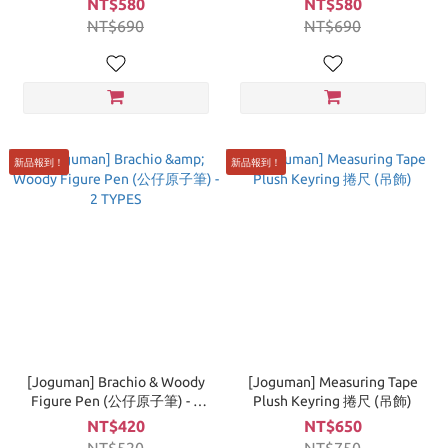
NT$580
NT$580
NT$690
NT$690
新品報到！
新品報到！
[Joguman] Brachio & Woody
[Joguman] Measuring Tape
Figure Pen (公仔原子筆) - 2
Plush Keyring 捲尺 (吊飾)
TYPES
NT$420
NT$650