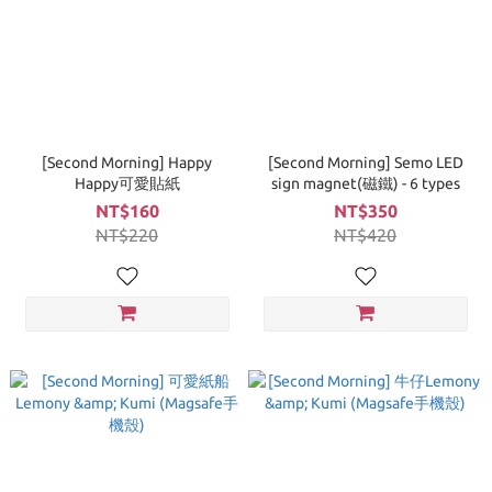
[Second Morning] Happy
[Second Morning] Semo LED
Happy可愛貼紙
sign magnet(磁鐵) - 6 types
NT$160
NT$350
NT$220
NT$420