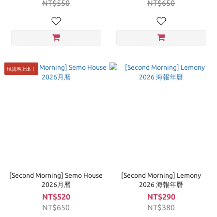
NT$550
NT$650
現貨馬上出！
[Second Morning] Semo House
[Second Morning] Lemony
2026月曆
2026 海報年曆
NT$520
NT$290
NT$650
NT$380