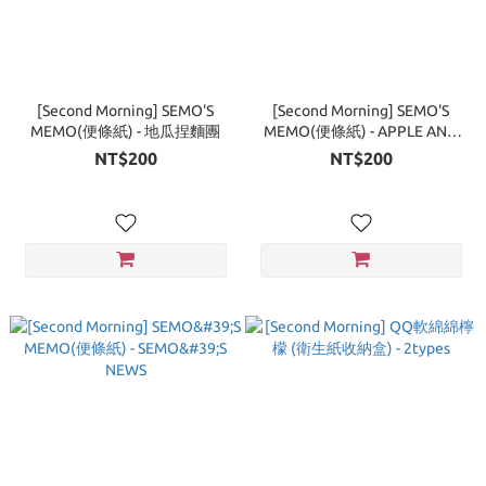
[Second Morning] SEMO'S
[Second Morning] SEMO'S
MEMO(便條紙) - 地瓜捏麵團
MEMO(便條紙) - APPLE AND
LAPTOP
NT$200
NT$200