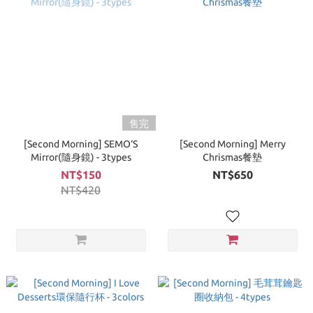
售完
[Second Morning] SEMO‘S
[Second Morning] Merry
Mirror(隨身鏡) - 3types
Chrismas餐墊
NT$150
NT$650
NT$420