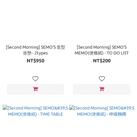
[Second Morning] SEMO'S 造型
[Second Morning] SEMO'S
坐墊 - 2types
MEMO(便條紙) - TO DO LIST
NT$950
NT$200