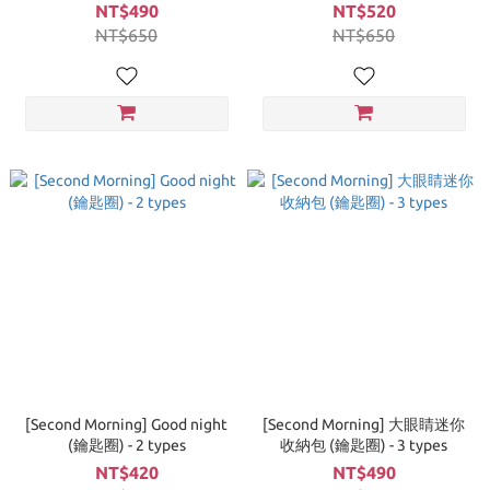
NT$490
NT$520
NT$650
NT$650
[Second Morning] Good night
[Second Morning] 大眼睛迷你
(鑰匙圈) - 2 types
收納包 (鑰匙圈) - 3 types
NT$420
NT$490