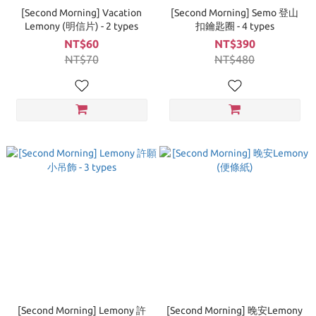
[Second Morning] Vacation
[Second Morning] Semo 登山
Lemony (明信片) - 2 types
扣鑰匙圈 - 4 types
NT$60
NT$390
NT$70
NT$480
[Second Morning] Lemony 許
[Second Morning] 晚安Lemony