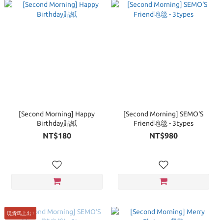
[Second Morning] Happy
[Second Morning] SEMO‘S
Birthday貼紙
Friend地毯 - 3types
NT$180
NT$980
現貨馬上出 !