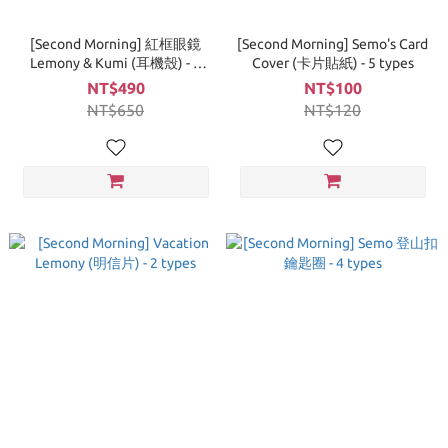
[Second Morning] 紅框眼鏡
[Second Morning] Semo's Card
Lemony & Kumi (耳機殼) - 2
Cover (卡片貼紙) - 5 types
types
NT$490
NT$100
NT$650
NT$120