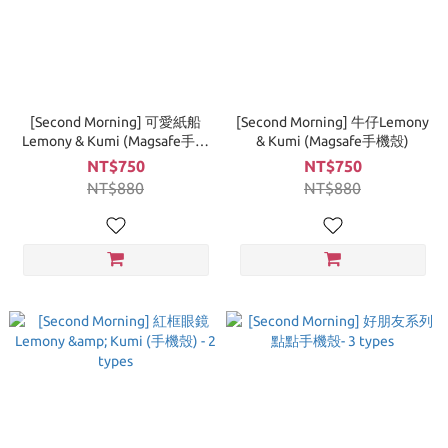
[Second Morning] 可愛紙船
[Second Morning] 牛仔Lemony
Lemony & Kumi (Magsafe手機
& Kumi (Magsafe手機殼)
殼)
NT$750
NT$750
NT$880
NT$880