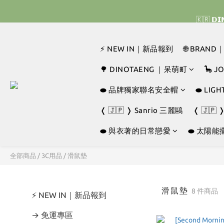
🇰🇷 
🇰🇷 
⚡ NEW IN｜新品報到
🌐 BRAN
🇰🇷 
🌳 DINOTAENG ｜呆萌町
🦕 
⬬ 品牌獨家聯名安全帽
⬬ LI
❬ 🇯🇵 ❭ Sanrio 三麗鷗
❬ 🇯🇵 
⬬ 與衣著的日常戀愛
⬬ 太陽能
全部商品
/
3C用品
/
滑鼠墊
滑鼠墊
8 件商品
⚡ NEW IN｜新品報到
→ 免運專區