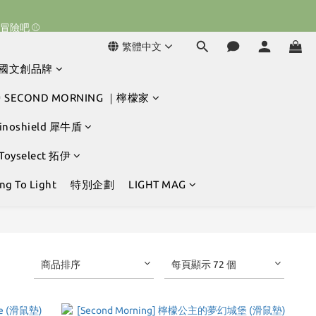
球冒險吧 ⚾️
球冒險吧 ⚾️
繁體中文
韓國文創品牌
球冒險吧 ⚾️
 SECOND MORNING ｜檸檬家
hinoshield 犀牛盾
 Toyselect 拓伊
g To Light
特別企劃
LIGHT MAG
商品排序
每頁顯示 72 個