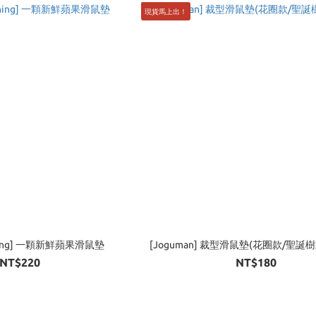
現貨馬上出！
rning] 一顆新鮮蘋果滑鼠墊
[Joguman] 裁型滑鼠墊(花圈款/聖誕
NT$220
NT$180