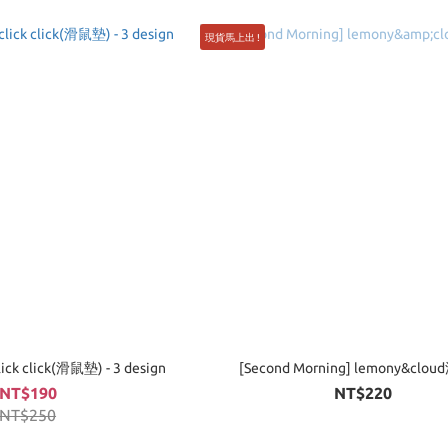
現貨馬上出 !
lick click(滑鼠墊) - 3 design
[Second Morning] lemony&clo
NT$190
NT$220
NT$250