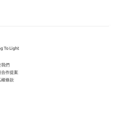
ng To Light
於我們
種合作提案
私權條款