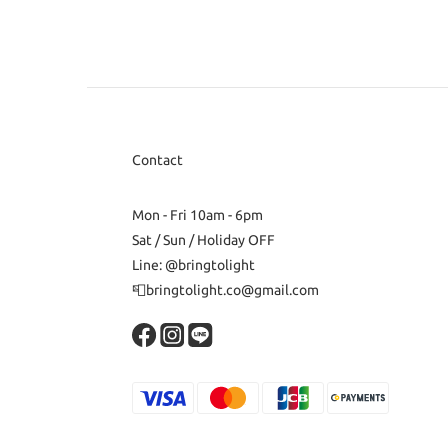
Contact
Mon - Fri 10am - 6pm
Sat / Sun / Holiday OFF
Line: @bringtolight
📮bringtolight.co@gmail.com