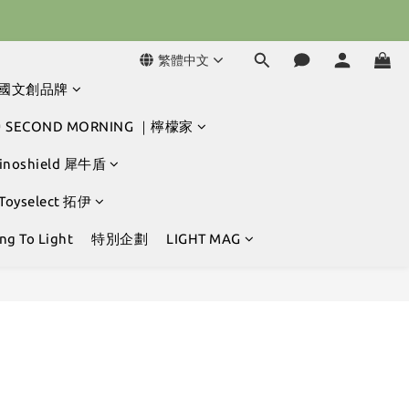
球冒險吧 ⚾️
球冒險吧 ⚾️
繁體中文
韓國文創品牌
 SECOND MORNING ｜檸檬家
hinoshield 犀牛盾
 Toyselect 拓伊
g To Light
特別企劃
LIGHT MAG