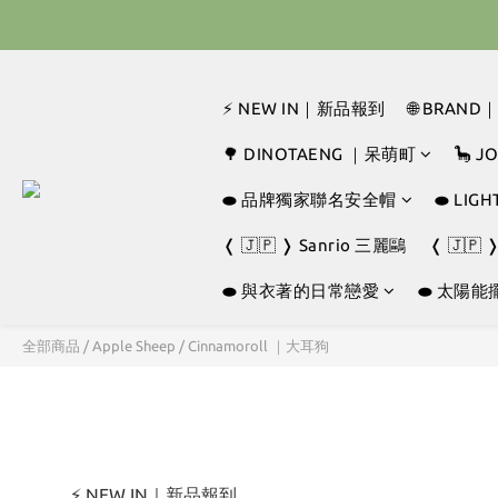
🇰🇷 
🇰🇷 
⚡ NEW IN｜新品報到
🌐 BRAN
🌳 DINOTAENG ｜呆萌町
🦕 
⬬ 品牌獨家聯名安全帽
⬬ LI
❬ 🇯🇵 ❭ Sanrio 三麗鷗
❬ 🇯🇵 
⬬ 與衣著的日常戀愛
⬬ 太陽能
全部商品
/
Apple Sheep
/
Cinnamoroll ｜大耳狗
⚡ NEW IN｜新品報到