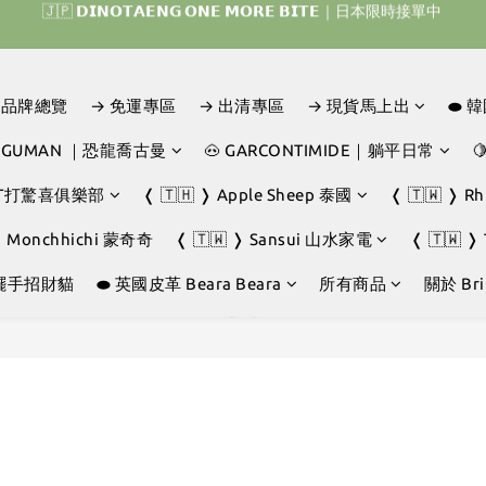
𝗜𝗡𝗢𝗧𝗔𝗘𝗡𝗚 𝗛𝗢𝗠𝗘 𝗥𝗨𝗡 ｜韓國首波開賣囉 ▶ 一起參加我們的熱血棒
𝗜𝗡𝗢𝗧𝗔𝗘𝗡𝗚 𝗛𝗢𝗠𝗘 𝗥𝗨𝗡 ｜韓國首波開賣囉 ▶ 一起參加我們的熱血棒
D｜品牌總覽
→ 免運專區
→ 出清專區
→ 現貨馬上出
⬬ 
JOGUMAN ｜恐龍喬古曼
🐽 GARCONTIMIDE｜躺平日常

GHT打驚喜俱樂部
❬ 🇹🇭 ❭ Apple Sheep 泰國
❬ 🇹🇼 ❭ R
❭ Monchhichi 蒙奇奇
❬ 🇹🇼 ❭ Sansui 山水家電
❬ 🇹🇼 ❭
擺手招財貓
⬬ 英國皮革 Beara Beara
所有商品
關於 Brin