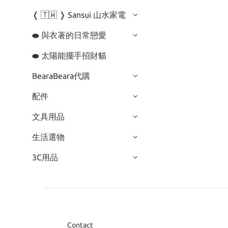
❬ 🇹🇼 ❭ Sansui 山水家電
⬬ 與衣著的日常戀愛
⬬ 太陽能擺手招財貓
BearaBeara代購
配件
文具用品
生活選物
3C用品
Contact