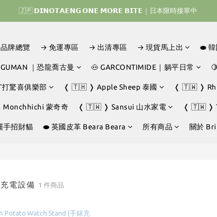
🇯🇵 𝗗𝗜𝗡𝗢𝗧𝗔𝗘𝗡𝗚 𝗢𝗡𝗘 𝗠𝗢𝗥𝗘 𝗕𝗜𝗧𝗘｜日本限時接單中 
𝗜𝗡𝗢𝗧𝗔𝗘𝗡𝗚 𝗛𝗢𝗠𝗘 𝗥𝗨𝗡 ｜韓國首波開賣囉 ▶ 一起參加我們的熱血棒
𝗜𝗡𝗢𝗧𝗔𝗘𝗡𝗚 𝗛𝗢𝗠𝗘 𝗥𝗨𝗡 ｜韓國首波開賣囉 ▶ 一起參加我們的熱血棒
D｜品牌總覽
→ 免運專區
→ 出清專區
→ 現貨馬上出
⬬ 
JOGUMAN ｜恐龍喬古曼
🐽 GARCONTIMIDE｜躺平日常

GHT打驚喜俱樂部
❬ 🇹🇭 ❭ Apple Sheep 泰國
❬ 🇹🇼 ❭ R
❭ Monchhichi 蒙奇奇
❬ 🇹🇼 ❭ Sansui 山水家電
❬ 🇹🇼 ❭
擺手招財貓
⬬ 英國皮革 Beara Beara
所有商品
關於 Brin
G｜充電設備
1 件商品