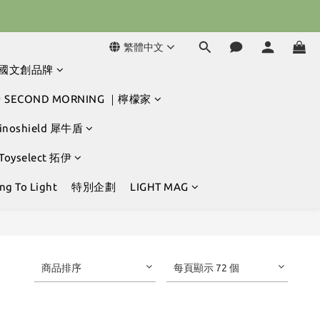
球冒險吧 ⚾️
球冒險吧 ⚾️
繁體中文
韓國文創品牌
 SECOND MORNING ｜檸檬家
hinoshield 犀牛盾
 Toyselect 拓伊
g To Light
特別企劃
LIGHT MAG
商品排序
每頁顯示 72 個