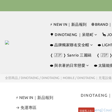
🇰🇷 
🇰🇷 
⚡ NEW IN｜新品報到
🌐 BRAN
🌳 DINOTAENG ｜呆萌町
🦕 
⬬ 品牌獨家聯名安全帽
⬬ LI
❬ 🇯🇵 ❭ Sanrio 三麗鷗
❬ 🇯🇵 
⬬ 與衣著的日常戀愛
⬬ 太陽能
全部商品
/
DINOTAENG
/
DINOTAENG｜MOBILE
/
DINOTAENG｜充電設備
DINOTAEN
⚡ NEW IN｜新品報到
→ 免運專區
現貨馬上出 !