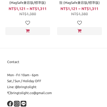
(MagSafe兼容版/標準版)
殼 (MagSafe兼容版/標準版)
NT$1,121 ~ NT$1,311
NT$1,121 ~ NT$1,311
NT$1,380
NT$1,380
Contact
Mon - Fri 10am - 6pm
Sat / Sun / Holiday OFF
Line: @bringtolight
📮bringtolight.co@gmail.com