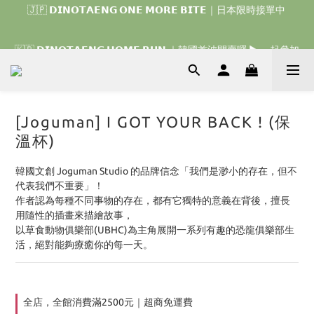
🇯🇵 𝗗𝗜𝗡𝗢𝗧𝗔𝗘𝗡𝗚 𝗢𝗡𝗘 𝗠𝗢𝗥𝗘 𝗕𝗜𝗧𝗘｜日本限時接單中 
🇰🇷 𝗗𝗜𝗡𝗢𝗧𝗔𝗘𝗡𝗚 𝗛𝗢𝗠𝗘 𝗥𝗨𝗡 ｜韓國首波開賣囉 ▶ 一起參加
我們的熱血棒球冒險吧 ⚾️
🇰🇷 𝗗𝗜𝗡𝗢𝗧𝗔𝗘𝗡𝗚 𝗛𝗢𝗠𝗘 𝗥𝗨𝗡 ｜韓國首波開賣囉 ▶ 一起參加
我們的熱血棒球冒險吧 ⚾️
[Joguman] I GOT YOUR BACK ! (保
溫杯)
韓國文創 Joguman Studio 的品牌信念「我們是渺小的存在，但不
代表我們不重要」！
作者認為每種不同事物的存在，都有它獨特的意義在背後，擅長
用隨性的插畫來描繪故事，
以草食動物俱樂部(UBHC)為主角展開一系列有趣的恐龍俱樂部生
活，絕對能夠療癒你的每一天。
全店，全館消費滿2500元｜超商免運費