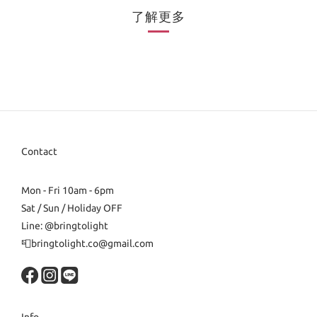
了解更多
Contact
Mon - Fri 10am - 6pm
Sat / Sun / Holiday OFF
Line: @bringtolight
📮bringtolight.co@gmail.com