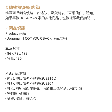
購物前須知(點我)
⦿
韓國商品銷售快速，如遇缺、斷貨將以「官網信件」通知。
如果喜歡 JOGUMAN 家的其他商品，也歡迎跟我們詢問：）
商品資訊
⦿
Product 商品
- Joguman I GOT YOUR BACK ! (保溫杯)
Size 尺寸
- 86 x 78 x 198 mm
- 容量: 420 ml
Material 材質
- 內部: 奧氏體型不銹鋼(SUS316L)
- 杯身: 奧氏體型不銹鋼(SUS304)
- 杯蓋: PP(丙烯均聚物、丙烯和乙烯的聚合物共混)
- 密封圈: 矽橡膠
- 提繩: 滌綸、鋅合金