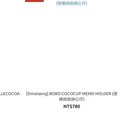
ILLECOCOA
[Dinotaeng] BOBO COCOCUP MEMO HOLDER (便
條紙收納公仔)
NT$780