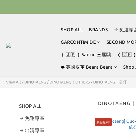
🇰🇷 
🇹🇭‎⚡︎ 泰國限定 ☘️買手機殼送掛繩‎ ⚡
SHOP ALL
BRANDS
→ 免運專
🇰🇷 
GARCONTIMIDE
SECOND MO
❬ 🇯🇵 ❭ Sanrio 三麗鷗
❬ 🇯🇵 
⬬ 英國皮革 Beara Beara
Shop 
View All
/
DINOTAENG
/
DINOTAENG｜OTHERS
/
DINOTAENG｜公仔
DINOTAEN
SHOP ALL
→ 免運專區
新品報到 !
→ 出清專區