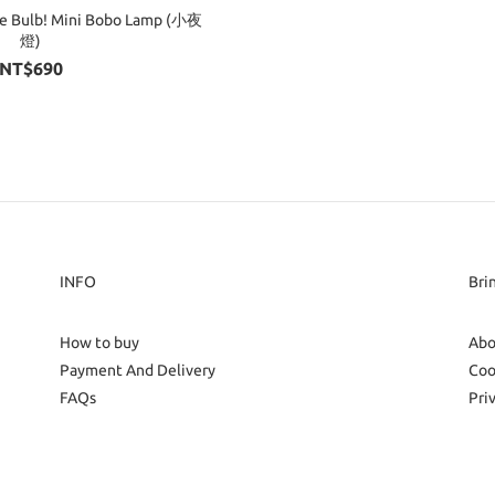
he Bulb! Mini Bobo Lamp (小夜
燈)
NT$690
INFO
Bri
How to buy
Abo
Payment And Delivery
Coo
FAQs
Pri