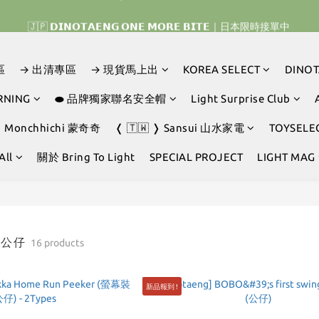
𝗜𝗡𝗢𝗧𝗔𝗘𝗡𝗚 𝗛𝗢𝗠𝗘 𝗥𝗨𝗡 ｜韓國首波開賣囉 ▶ 一起參加我們的熱血棒
🇯🇵 𝗗𝗜𝗡𝗢𝗧𝗔𝗘𝗡𝗚 𝗢𝗡𝗘 𝗠𝗢𝗥𝗘 𝗕𝗜𝗧𝗘｜日本限時接單中 
︎⚡︎ 【 雙子星、帕恰狗、布丁狗、大耳狗、蒙奇奇、Hello Kitty 、Disney 】 ▶
區
→ 出清專區
→ 現貨馬上出
KOREA SELECT
DINO
𝗜𝗡𝗢𝗧𝗔𝗘𝗡𝗚 𝗛𝗢𝗠𝗘 𝗥𝗨𝗡 ｜韓國首波開賣囉 ▶ 一起參加我們的熱血棒
RNING
⬬ 品牌獨家聯名安全帽
Light Surprise Club
❭ Monchhichi 蒙奇奇
❬ 🇹🇼 ❭ Sansui 山水家電
TOYSELE
All
關於 Bring To Light
SPECIAL PROJECT
LIGHT MAG
G｜公仔
16 products
新品報到 !