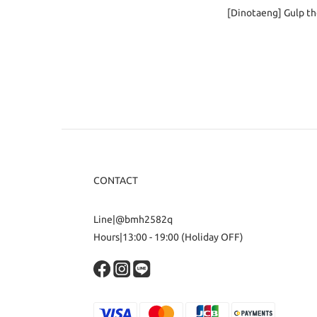
[Dinotaeng] Gulp t
CONTACT
Line|@bmh2582q
Hours|13:00 - 19:00 (Holiday OFF)