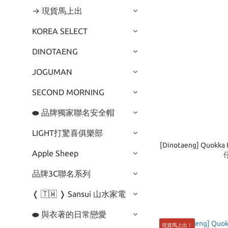
→ 現貨馬上出
KOREA SELECT
DINOTAENG
JOGUMAN
SECOND MORNING
⬬ 品牌獨家聯名安全帽
LIGHT打驚喜俱樂部
[Dinotaeng] Quokk
Apple Sheep
仔
品牌3C聯名系列
❬ 🇹🇼 ❭ Sansui 山水家電
⬬ 與衣著的日常戀愛
現貨馬上出！