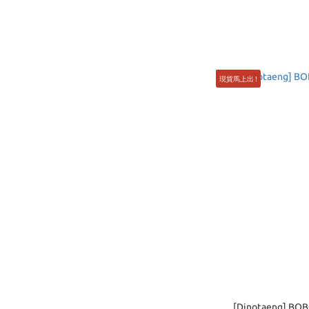
現貨馬上出 !
[Dinotaeng] BO