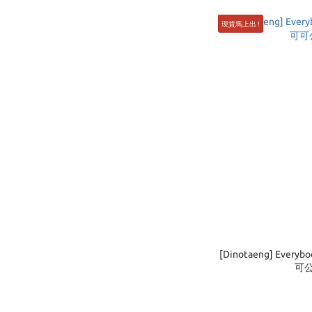
現貨馬上出 !
[Dinotaeng] Everyb
可公仔