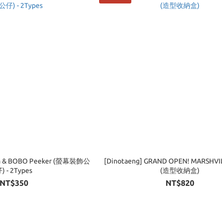
ka & BOBO Peeker (螢幕裝飾公
[Dinotaeng] GRAND OPEN! MARSHV
) - 2Types
(造型收納盒)
NT$350
NT$820