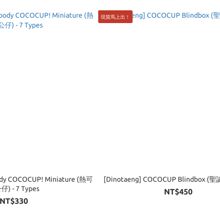
現貨馬上出！
ody COCOCUP! Miniature (熱可
[Dinotaeng
) - 7 Types
NT$450
NT$330