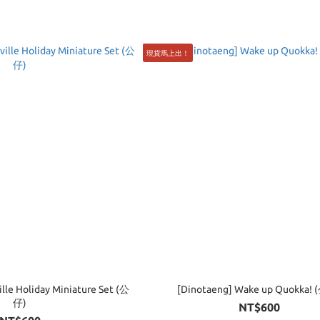
現貨馬上出！
lle Holiday Miniature Set (公
[Dinotaeng] Wake up Quokka!
仔)
NT$600