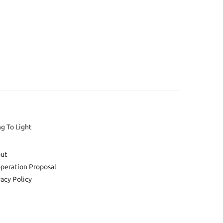
ng To Light
ut
peration Proposal
vacy Policy