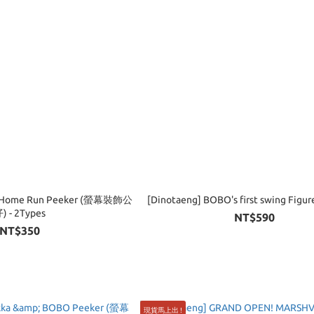
a Home Run Peeker (螢幕裝飾公
[Dinotaeng] BOBO's first swing Figu
) - 2Types
NT$590
NT$350
現貨馬上出 !