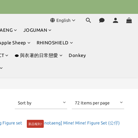
球冒險吧 ⚾️
English
 任兩件免運｜ ▶ 7/30(四) – 8/1(六)
TAENG
JOGUMAN
球冒險吧 ⚾️
Apple Sheep
RHINOSHIELD
CT
⬬ 與衣著的日常戀愛
Donkey
Sort by
72 Items per page
新品報到 !