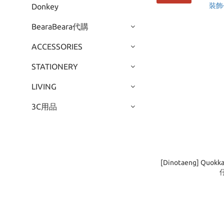
Donkey
BearaBeara代購
ACCESSORIES
STATIONERY
LIVING
3C用品
[Dinotaeng] Quok
仔