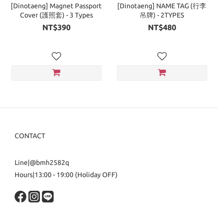
[Dinotaeng] Magnet Passport
[Dinotaeng] NAME TAG (行李
Cover (護照套) - 3 Types
吊牌) - 2TYPES
NT$390
NT$480
CONTACT
Line|@bmh2582q
Hours|13:00 - 19:00 (Holiday OFF)