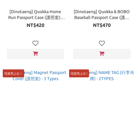
[Dinotaeng] Quokka Home
[Dinotaeng] Quokka & BOBO
Run Passport Case (護照套) -
Baseball Passport Case (護照
2Types
套) - 2Types
NT$420
NT$470
現貨馬上出！
現貨馬上出 !