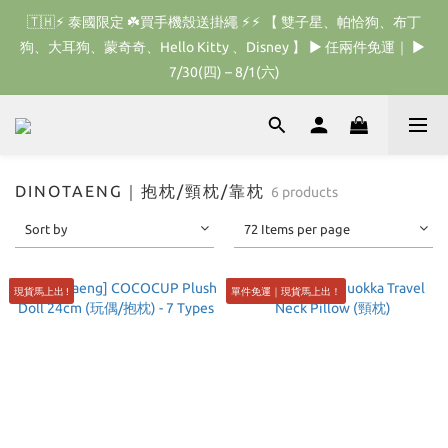
🇹🇭‎⚡︎ 泰國限定 ☘️買手機殼送掛繩‎ ⚡︎⚡︎ 【 雙子星、帕恰狗、布丁
🇰🇷 𝗗𝗜𝗡𝗢𝗧𝗔𝗘𝗡𝗚 𝗛𝗢𝗠𝗘 𝗥𝗨𝗡 ｜韓國首波開賣囉 ▶ 一起參加
狗、大耳狗、蒙奇奇、Hello Kitty 、Disney 】 ▶ 任兩件免運｜ ▶ 
我們的熱血棒球冒險吧 ⚾️
7/30(四) – 8/1(六)
🇰🇷 𝗗𝗜𝗡𝗢𝗧𝗔𝗘𝗡𝗚 𝗛𝗢𝗠𝗘 𝗥𝗨𝗡 ｜韓國首波開賣囉 ▶ 一起參加
我們的熱血棒球冒險吧 ⚾️
DINOTAENG｜抱枕/頸枕/靠枕
6 products
Sort by
72 Items per page
現貨馬上出 !
單件免運｜現貨馬上出！