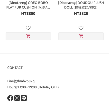
[Dinotaeng] OREO BOBO
[Dinotaeng] DOUDOU PLUSH
FLAT FUR CUSHION (玩偶/抱
DOLL (猩猩娃娃/抱枕)
枕)
NT$850
NT$820
CONTACT
Line|@bmh2582q
Hours|13:00 - 19:00 (Holiday OFF)