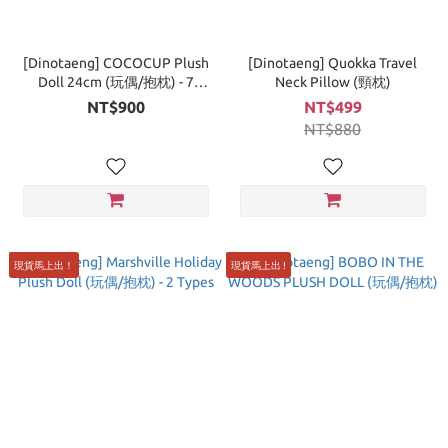
[Dinotaeng] COCOCUP Plush
[Dinotaeng] Quokka Travel
Doll 24cm (玩偶/抱枕) - 7
Neck Pillow (頸枕)
Types
NT$900
NT$499
NT$880
現貨馬上出！
現貨馬上出 !