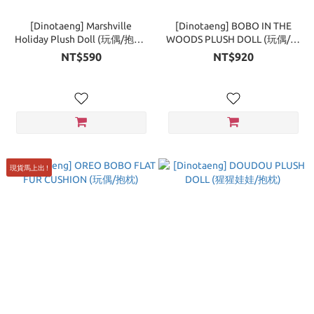
[Dinotaeng] Marshville
[Dinotaeng] BOBO IN THE
Holiday Plush Doll (玩偶/抱枕)
WOODS PLUSH DOLL (玩偶/抱
- 2 Types
枕)
NT$590
NT$920
現貨馬上出 !