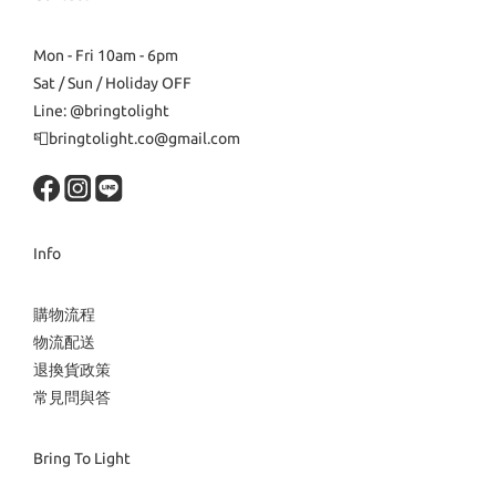
Mon - Fri 10am - 6pm
Sat / Sun / Holiday OFF
Line: @bringtolight
📮bringtolight.co@gmail.com
Info
購物流程
物流配送
退換貨政策
常見問與答
Bring To Light