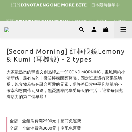
🇯🇵 𝗗𝗜𝗡𝗢𝗧𝗔𝗘𝗡𝗚 𝗢𝗡𝗘 𝗠𝗢𝗥𝗘 𝗕𝗜𝗧𝗘｜日本限時接單中 
🇰🇷 𝗗𝗜𝗡𝗢𝗧𝗔𝗘𝗡𝗚 𝗛𝗢𝗠𝗘 𝗥𝗨𝗡 ｜韓國首波開賣囉 ▶ 一起參加
我們的熱血棒球冒險吧 ⚾️
🇰🇷 𝗗𝗜𝗡𝗢𝗧𝗔𝗘𝗡𝗚 𝗛𝗢𝗠𝗘 𝗥𝗨𝗡 ｜韓國首波開賣囉 ▶ 一起參加
我們的熱血棒球冒險吧 ⚾️
[Second Morning] 紅框眼鏡Lemony
& Kumi (耳機殼) - 2 types
大家最熟悉的韓國文創品牌之一SECOND MORNING，畫風簡約小
清新感，最有名的非微笑檸檬圖案莫屬，固定班底還有蘋果跟地
瓜，以食物為特色融合可愛的元素，期許將日常中平凡簡單的小
確幸和悠閒帶到身邊，無憂無慮的享受每天的生活 ，迎接每個充
滿活力的第二個早晨！
全店，全館消費滿2500元｜超商免運費
全店，全館消費滿3000元｜宅配免運費