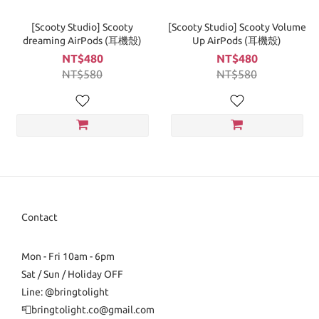
[Scooty Studio] Scooty
[Scooty Studio] Scooty Volume
dreaming AirPods (耳機殼)
Up AirPods (耳機殼)
NT$480
NT$480
NT$580
NT$580
Contact
Mon - Fri 10am - 6pm
Sat / Sun / Holiday OFF
Line: @bringtolight
📮bringtolight.co@gmail.com