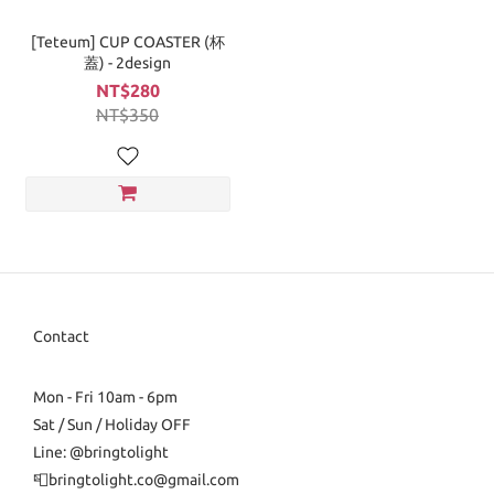
[Teteum] CUP COASTER (杯
蓋) - 2design
NT$280
NT$350
Contact
Mon - Fri 10am - 6pm
Sat / Sun / Holiday OFF
Line: @bringtolight
📮bringtolight.co@gmail.com