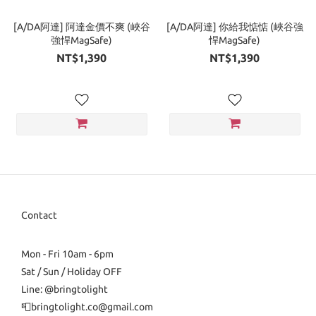
[A/DA阿達] 阿達金價不爽 (峽谷
[A/DA阿達] 你給我惦惦 (峽谷強
強悍MagSafe)
悍MagSafe)
NT$1,390
NT$1,390
Contact
Mon - Fri 10am - 6pm
Sat / Sun / Holiday OFF
Line: @bringtolight
📮bringtolight.co@gmail.com