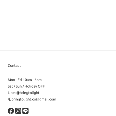
Contact
Mon - Fri 10am - 6pm
Sat / Sun / Holiday OFF
Line: @bringtolight
📮bringtolight.co@gmail.com