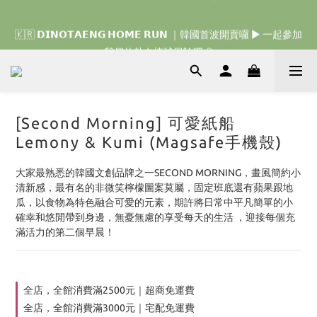
🇰🇷 𝗗𝗜𝗡𝗢𝗧𝗔𝗘𝗡𝗚 𝗛𝗢𝗠𝗘 𝗥𝗨𝗡 ｜韓國首波開賣囉 ▶ 一起參加
🇰🇷 𝗗𝗜𝗡𝗢𝗧𝗔𝗘𝗡𝗚 𝗛𝗢𝗠𝗘 𝗥𝗨𝗡 ｜韓國首波開賣囉 ▶ 一起參加
我們的熱血棒球冒險吧 ⚾️
我們的熱血棒球冒險吧 ⚾️
[Second Morning] 可愛紙船
Lemony & Kumi (Magsafe手機殼)
大家最熟悉的韓國文創品牌之一SECOND MORNING，畫風簡約小
清新感，最有名的非微笑檸檬圖案莫屬，固定班底還有蘋果跟地
瓜，以食物為特色融合可愛的元素，期許將日常中平凡簡單的小
確幸和悠閒帶到身邊，無憂無慮的享受每天的生活 ，迎接每個充
滿活力的第二個早晨！
全店，全館消費滿2500元｜超商免運費
全店，全館消費滿3000元｜宅配免運費