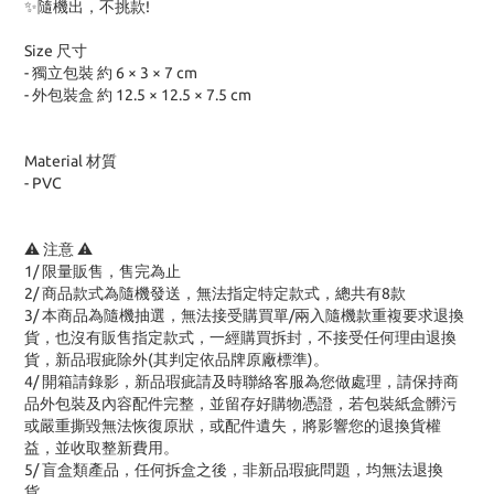
✨️隨機出，不挑款!
Size 尺寸
- 獨立包裝 約 6 × 3 × 7 cm
- 外包裝盒 約 12.5 × 12.5 × 7.5 cm
Material 材質
- PVC
⚠️ 注意 ⚠️
1/ 限量販售，售完為止
2/ 商品款式為隨機發送，無法指定特定款式
，總共有8款
3/
本商品為隨機抽選，無法接受購買單/兩入隨機款重複要求退換
貨，也沒有販售指定款式，一經購買拆封，不接受任何理由退換
貨，新品瑕疵除外(其判定依品牌原廠標準)。
4/ 開箱請錄影，新品瑕疵請及時聯絡客服為您做處理，請保持商
品外包裝及內容配件完整，並留存好購物憑證，若包裝紙盒髒污
或嚴重撕毀無法恢復原狀，或配件遺失，將影響您的退換貨權
益，並收取整新費用。
5/ 盲盒類產品，任何拆盒之後，非新品瑕疵問題，均無法退換
貨。