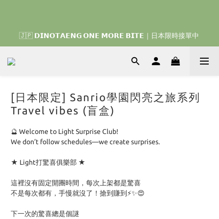
🇰🇷 𝗗𝗜𝗡𝗢𝗧𝗔𝗘𝗡𝗚 𝗛𝗢𝗠𝗘 𝗥𝗨𝗡 ｜韓國首波開賣囉 ▶ 一起參加
🇯🇵 𝗗𝗜𝗡𝗢𝗧𝗔𝗘𝗡𝗚 𝗢𝗡𝗘 𝗠𝗢𝗥𝗘 𝗕𝗜𝗧𝗘｜日本限時接單中 
我們的熱血棒球冒險吧 ⚾️
🇹🇭‎⚡︎ 泰國限定 ☘️買手機殼送掛繩‎ ⚡︎⚡︎ 【 雙子星、帕恰狗、布丁
狗、大耳狗、蒙奇奇、Hello Kitty 、Disney 】 ▶ 任兩件免運｜ ▶ 
7/30(四) – 8/1(六)
[日本限定] Sanrio學園閃亮之旅系列
Travel vibes (盲盒)
🇰🇷 𝗗𝗜𝗡𝗢𝗧𝗔𝗘𝗡𝗚 𝗛𝗢𝗠𝗘 𝗥𝗨𝗡 ｜韓國首波開賣囉 ▶ 一起參加
我們的熱血棒球冒險吧 ⚾️
🔮 Welcome to Light Surprise Club!
We don’t follow schedules—we create surprises. 
★ Light打驚喜俱樂部 ★
這裡沒有固定開團時間，每次上架都是驚喜
不是每次都有，手慢就沒了！搶到賺到⚡️✨😍
下一次的驚喜總是個謎