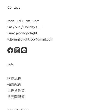
Contact
Mon - Fri 10am - 6pm
Sat / Sun / Holiday OFF
Line: @bringtolight
📮bringtolight.co@gmail.com
Info
購物流程
物流配送
退換貨政策
常見問與答