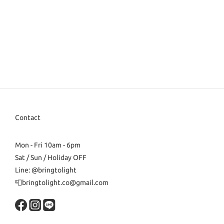
Contact
Mon - Fri 10am - 6pm
Sat / Sun / Holiday OFF
Line: @bringtolight
📮bringtolight.co@gmail.com