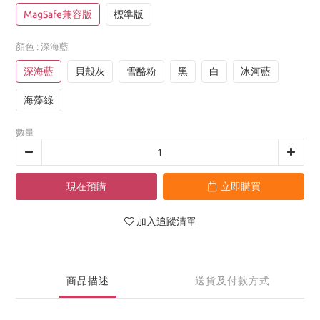
MagSafe兼容版
標準版
顏色
: 深海藍
深海藍
貝殼灰
雪酪粉
黑
白
冰河藍
海藻綠
數量
現在預購
立即購買
加入追蹤清單
商品描述
送貨及付款方式