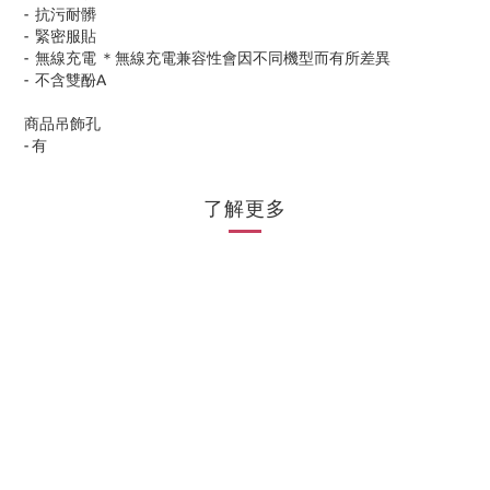
-
抗污耐髒
-
緊密服貼
-
無線充電 ＊無線充電兼容性會因不同機型而有所差異
-
不含雙酚
A
商品吊飾孔
-
有
了解更多