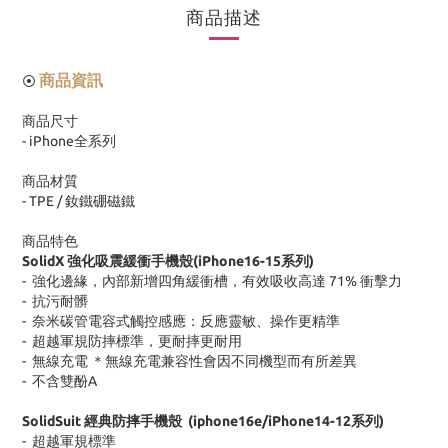
商品描述
商品資訊
⦿
商品尺寸
- iPhone
全系列
商品材質
- TPE /
釹鐵硼磁鐵
商品特色
SolidX
強化吸震緩衝手機殼
(iPhone16-15
系列
)
-
強化邊緣，內部新增四角緩衝槽，有效吸收高達
71%
衝擊力
-
抗污耐髒
-
奈米碳管電容式觸控感應：反應靈敏、操作更精準
-
超越軍規防摔標準，更耐摔更耐用
-
無線充電 ＊無線充電兼容性會因不同機型而有所差異
-
不含雙酚
A
SolidSuit
經典防摔手機殼
(iphone16e/iPhone14-12
系列
)
-
超越軍規標準