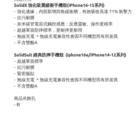
SolidX
強化吸震緩衝手機殼
(iPhone16-15
系列
)
-
強化邊緣，內部新增四角緩衝槽，有效吸收高達
71%
衝擊力
-
抗污耐髒
-
奈米碳管電容式觸控感應：反應靈敏、操作更精準
-
超越軍規防摔標準，更耐摔更耐用
-
無線充電 ＊無線充電兼容性會因不同機型而有所差異
-
不含雙酚
A
SolidSuit
經典防摔手機殼
(iphone16e/iPhone14-12
系列
)
-
超越軍規標準
-
抗污耐髒
-
緊密服貼
-
無線充電 ＊無線充電兼容性會因不同機型而有所差異
-
不含雙酚
A
商品吊飾孔
-
有