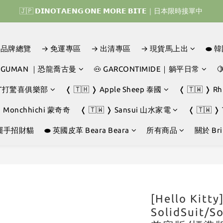
𝗜𝗡𝗢𝗧𝗔𝗘𝗡𝗚 𝗛𝗢𝗠𝗘 𝗥𝗨𝗡 ｜韓國首波開賣囉 ▶ 一起參加我們的熱血棒
𝗜𝗡𝗢𝗧𝗔𝗘𝗡𝗚 𝗛𝗢𝗠𝗘 𝗥𝗨𝗡 ｜韓國首波開賣囉 ▶ 一起參加我們的熱血棒
D｜品牌總覽
→ 免運專區
→ 出清專區
→ 現貨馬上出
⬬ 
JOGUMAN ｜恐龍喬古曼
🐽 GARCONTIMIDE｜躺平日常

GHT打驚喜俱樂部
❬ 🇹🇭 ❭ Apple Sheep 泰國
❬ 🇹🇼 ❭ R
❭ Monchhichi 蒙奇奇
❬ 🇹🇼 ❭ Sansui 山水家電
❬ 🇹🇼 ❭
擺手招財貓
⬬ 英國皮革 Beara Beara
所有商品
關於 Brin
[Hello Kit
SolidSuit/