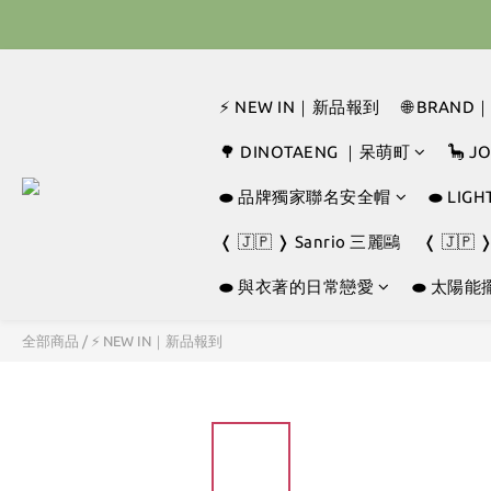
🇰🇷 
🇰🇷 
⚡ NEW IN｜新品報到
🌐 BRAN
🌳 DINOTAENG ｜呆萌町
🦕 
⬬ 品牌獨家聯名安全帽
⬬ LI
❬ 🇯🇵 ❭ Sanrio 三麗鷗
❬ 🇯🇵 
⬬ 與衣著的日常戀愛
⬬ 太陽能
全部商品
/
⚡ NEW IN｜新品報到