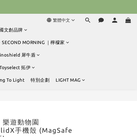
球冒險吧 ⚾️
球冒險吧 ⚾️
繁體中文
韓國文創品牌
 SECOND MORNING ｜檸檬家
hinoshield 犀牛盾
 Toyselect 拓伊
g To Light
特別企劃
LIGHT MAG
立即購買
ty] 樂遊動物園
SolidX手機殼 (MagSafe