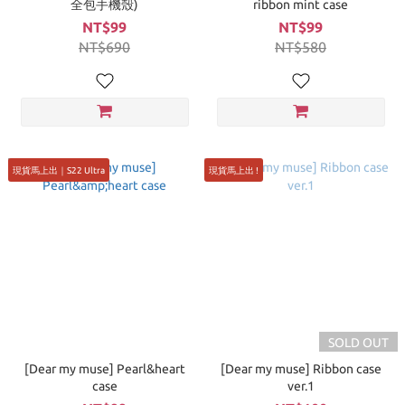
全包手機殼)
ribbon mint case
NT$99
NT$99
NT$690
NT$580
現貨馬上出｜S22 Ultra
現貨馬上出 !
SOLD OUT
[Dear my muse] Pearl&heart
[Dear my muse] Ribbon case
case
ver.1