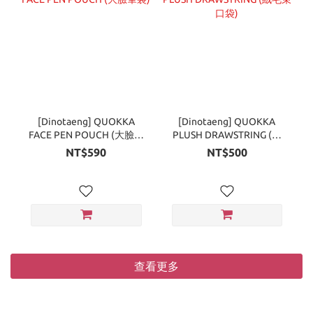
[Dinotaeng] QUOKKA
[Dinotaeng] QUOKKA
FACE PEN POUCH (大臉筆
PLUSH DRAWSTRING (絨
袋)
毛束口袋)
NT$590
NT$500
查看更多