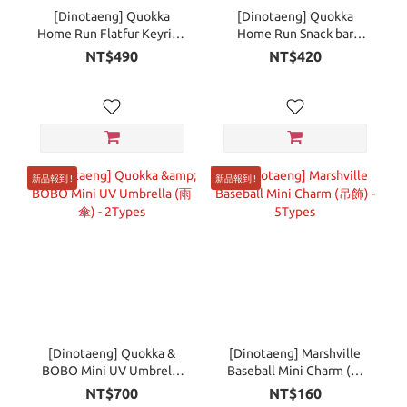
[Dinotaeng] Quokka
[Dinotaeng] Quokka
Home Run Flatfur Keyring
Home Run Snack bar
(鑰匙圈) - 7Types
Keyring ver.1 (吊飾) -
NT$490
NT$420
2Types
新品報到 !
新品報到 !
[Dinotaeng] Quokka &
[Dinotaeng] Marshville
BOBO Mini UV Umbrella
Baseball Mini Charm (吊
(雨傘) - 2Types
飾) - 5Types
NT$700
NT$160