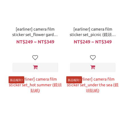
[earliner] camera film
[earliner] camera film
sticker set_flower garden
sticker set_picnic (鏡頭貼
(鏡頭貼紙)
紙)
NT$249 ~ NT$349
NT$249 ~ NT$349
新品報到 !
新品報到 !