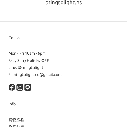
bringtolight.hs
Contact
Mon - Fri 10am - 6pm
Sat / Sun / Holiday OFF
Line: @bringtolight
📮bringtolight.co@gmail.com
Info
購物流程
物流配送