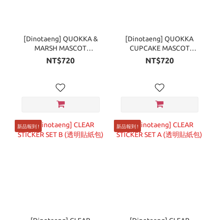
[Dinotaeng] QUOKKA &
[Dinotaeng] QUOKKA
MARSH MASCOT
CUPCAKE MASCOT
KEYCHAIN (毛絨吊飾)
KEYCHAIN (毛絨吊飾)
NT$720
NT$720
新品報到 !
新品報到 !