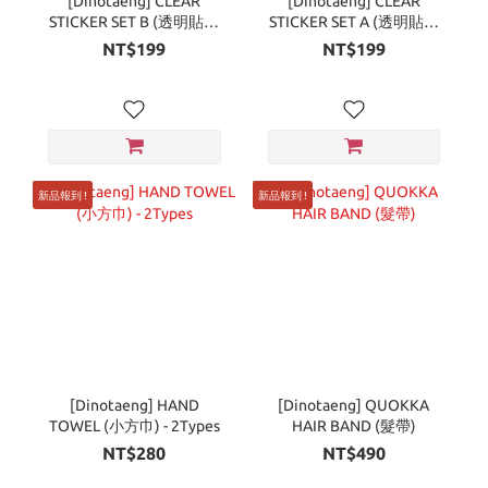
[Dinotaeng] CLEAR
[Dinotaeng] CLEAR
STICKER SET B (透明貼紙
STICKER SET A (透明貼紙
包)
包)
NT$199
NT$199
新品報到 !
新品報到 !
[Dinotaeng] HAND
[Dinotaeng] QUOKKA
TOWEL (小方巾) - 2Types
HAIR BAND (髮帶)
NT$280
NT$490