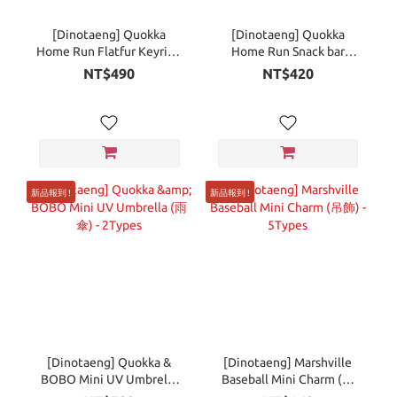
[Dinotaeng] Quokka
[Dinotaeng] Quokka
Home Run Flatfur Keyring
Home Run Snack bar
(鑰匙圈) - 7Types
Keyring ver.1 (吊飾) -
NT$490
NT$420
2Types
新品報到 !
新品報到 !
[Dinotaeng] Quokka &
[Dinotaeng] Marshville
BOBO Mini UV Umbrella
Baseball Mini Charm (吊
(雨傘) - 2Types
飾) - 5Types