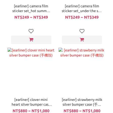
[earliner] camera film
[earliner] camera film
sticker set_hot summer
sticker set_under the sea
(鏡頭貼紙)
(鏡頭貼紙)
NT$249 ~ NT$349
NT$249 ~ NT$349
[earliner] clover mini
[earliner] strawberry milk
heart silver bumper case
silver bumper case (手機
(手機殼)
殼)
NT$880 ~ NT$1,080
NT$880 ~ NT$1,080