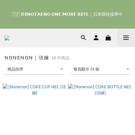
🇰🇷 𝗗𝗜𝗡𝗢𝗧𝗔𝗘𝗡𝗚 𝗛𝗢𝗠𝗘 𝗥𝗨𝗡 ｜韓國首波開賣囉 ▶ 一起參加
我們的熱血棒球冒險吧 ⚾️
🇹🇭‎⚡︎ 泰國限定 ☘️買手機殼送掛繩‎ ⚡︎⚡︎ 【 雙子星、帕恰狗、布丁
狗、大耳狗、蒙奇奇、Hello Kitty 、Disney 】 ▶ 任兩件免運｜ ▶ 
7/30(四) – 8/1(六)
🇰🇷 𝗗𝗜𝗡𝗢𝗧𝗔𝗘𝗡𝗚 𝗛𝗢𝗠𝗘 𝗥𝗨𝗡 ｜韓國首波開賣囉 ▶ 一起參加
NONENON｜項鍊
58 件商品
我們的熱血棒球冒險吧 ⚾️
商品排序
每頁顯示 72 個