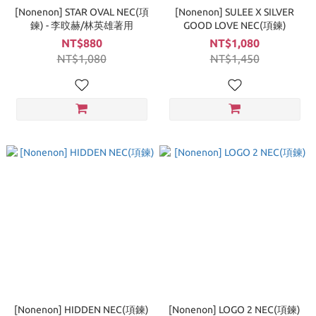
[Nonenon] STAR OVAL NEC(項
[Nonenon] SULEE X SILVER
鍊) - 李旼赫/林英雄著用
GOOD LOVE NEC(項鍊)
NT$880
NT$1,080
NT$1,080
NT$1,450
[Nonenon] HIDDEN NEC(項鍊)
[Nonenon] LOGO 2 NEC(項鍊)