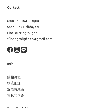
Contact
Mon - Fri 10am - 6pm
Sat / Sun / Holiday OFF
Line: @bringtolight
📮bringtolight.co@gmail.com
Info
購物流程
物流配送
退換貨政策
常見問與答