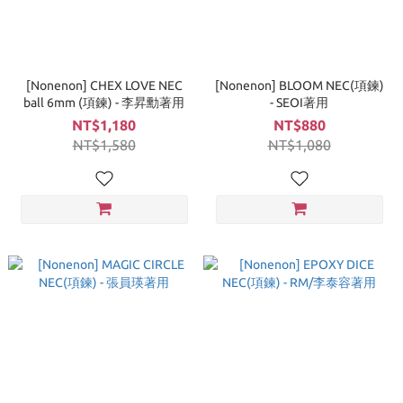
[Nonenon] CHEX LOVE NEC
[Nonenon] BLOOM NEC(項鍊)
ball 6mm (項鍊) - 李昇勳著用
- SEOI著用
NT$1,180
NT$880
NT$1,580
NT$1,080