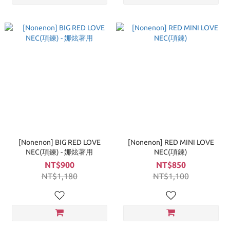
[Nonenon] BIG RED LOVE
[Nonenon] RED MINI LOVE
NEC(項鍊) - 娜炫著用
NEC(項鍊)
NT$900
NT$850
NT$1,180
NT$1,100