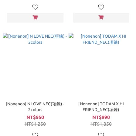
[Nonenon] N LOVE NEC(項鍊) -
[Nonenon] TODAM X HI
2colors
FRIEND_NEC(項鍊)
NT$950
NT$990
NT$1,250
NT$1,350