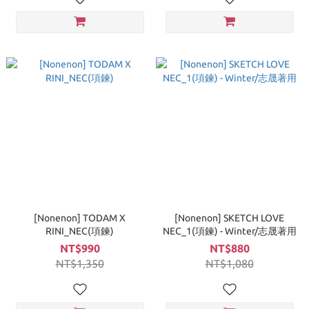
[Nonenon] TODAM X
[Nonenon] SKETCH LOVE
RINI_NEC(項鍊)
NEC_1(項鍊) - Winter/志晟著用
NT$990
NT$880
NT$1,350
NT$1,080