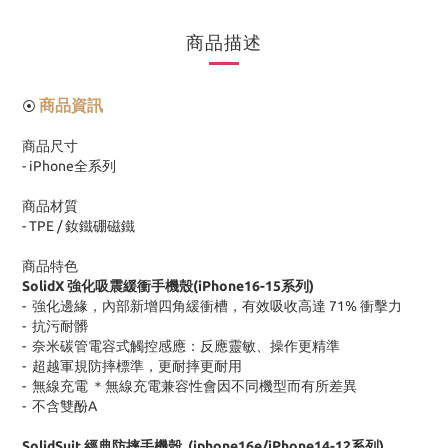
商品描述
商品資訊
⦿
商品尺寸
- iPhone
全系列
商品材質
- TPE /
釹鐵硼磁鐵
商品特色
SolidX
強化吸震緩衝手機殼
(iPhone16-15
系列
)
-
強化邊緣，內部新增四角緩衝槽，有效吸收高達
71%
衝擊力
-
抗污耐髒
-
奈米碳管電容式觸控感應：反應靈敏、操作更精準
-
超越軍規防摔標準，更耐摔更耐用
-
無線充電 ＊無線充電兼容性會因不同機型而有所差異
-
不含雙酚
A
SolidSuit
經典防摔手機殼
(iphone16e/iPhone14-12
系列
)