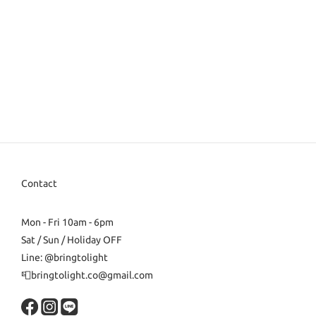
Contact
Mon - Fri 10am - 6pm
Sat / Sun / Holiday OFF
Line: @bringtolight
📮bringtolight.co@gmail.com