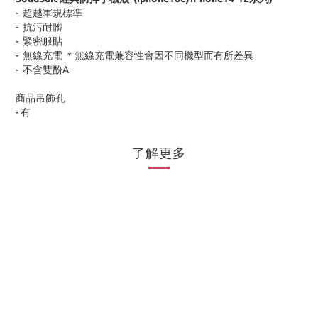
-
超越軍規標準
-
抗污耐髒
-
緊密服貼
-
無線充電 ＊無線充電兼容性會因不同機型而有所差異
-
不含雙酚
A
商品吊飾孔
-
有
了解更多