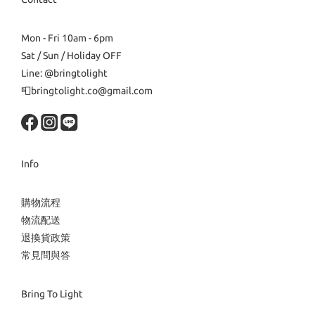
Mon - Fri 10am - 6pm
Sat / Sun / Holiday OFF
Line: @bringtolight
📮bringtolight.co@gmail.com
Info
購物流程
物流配送
退換貨政策
常見問與答
Bring To Light