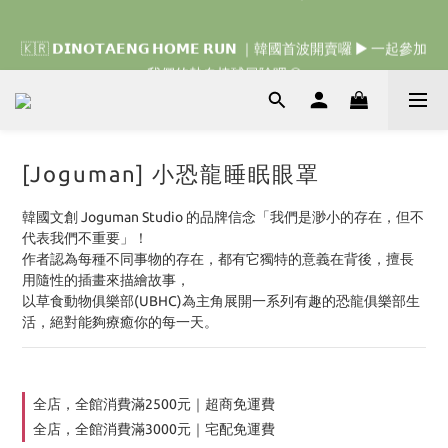
🇰🇷 𝗗𝗜𝗡𝗢𝗧𝗔𝗘𝗡𝗚 𝗛𝗢𝗠𝗘 𝗥𝗨𝗡 ｜韓國首波開賣囉 ▶ 一起參加
🇰🇷 𝗗𝗜𝗡𝗢𝗧𝗔𝗘𝗡𝗚 𝗛𝗢𝗠𝗘 𝗥𝗨𝗡 ｜韓國首波開賣囉 ▶ 一起參加
我們的熱血棒球冒險吧 ⚾️
我們的熱血棒球冒險吧 ⚾️
[Joguman] 小恐龍睡眠眼罩
韓國文創 Joguman Studio 的品牌信念「我們是渺小的存在，但不
代表我們不重要」！
作者認為每種不同事物的存在，都有它獨特的意義在背後，擅長
用隨性的插畫來描繪故事，
以草食動物俱樂部(UBHC)為主角展開一系列有趣的恐龍俱樂部生
活，絕對能夠療癒你的每一天。
全店，全館消費滿2500元｜超商免運費
全店，全館消費滿3000元｜宅配免運費