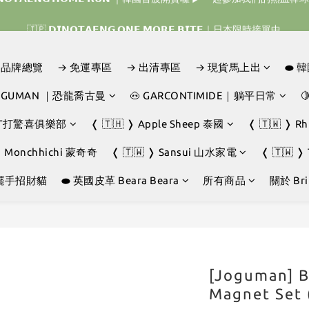
𝗜𝗡𝗢𝗧𝗔𝗘𝗡𝗚 𝗛𝗢𝗠𝗘 𝗥𝗨𝗡 ｜韓國首波開賣囉 ▶ 一起參加我們的熱血棒
🇯🇵 𝗗𝗜𝗡𝗢𝗧𝗔𝗘𝗡𝗚 𝗢𝗡𝗘 𝗠𝗢𝗥𝗘 𝗕𝗜𝗧𝗘｜日本限時接單中 
︎⚡︎ 【 雙子星、帕恰狗、布丁狗、大耳狗、蒙奇奇、Hello Kitty 、Disney 】 ▶
D｜品牌總覽
→ 免運專區
→ 出清專區
→ 現貨馬上出
⬬ 
𝗜𝗡𝗢𝗧𝗔𝗘𝗡𝗚 𝗛𝗢𝗠𝗘 𝗥𝗨𝗡 ｜韓國首波開賣囉 ▶ 一起參加我們的熱血棒
JOGUMAN ｜恐龍喬古曼
🐽 GARCONTIMIDE｜躺平日常

GHT打驚喜俱樂部
❬ 🇹🇭 ❭ Apple Sheep 泰國
❬ 🇹🇼 ❭ R
❭ Monchhichi 蒙奇奇
❬ 🇹🇼 ❭ Sansui 山水家電
❬ 🇹🇼 ❭
擺手招財貓
⬬ 英國皮革 Beara Beara
所有商品
關於 Brin
[Joguman] 
Magnet Set