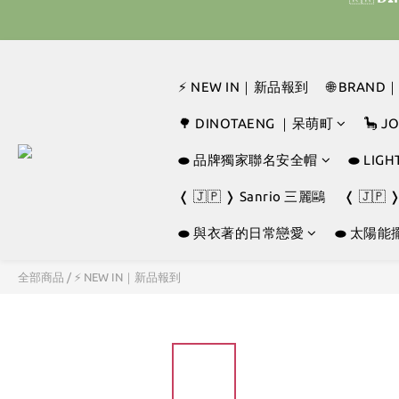
🇰🇷 
🇹🇭‎⚡︎ 泰國限定 ☘️買手機殼送掛繩‎ ⚡
⚡ NEW IN｜新品報到
🌐 BRAN
🇰🇷 
🌳 DINOTAENG ｜呆萌町
🦕 
⬬ 品牌獨家聯名安全帽
⬬ LI
❬ 🇯🇵 ❭ Sanrio 三麗鷗
❬ 🇯🇵 
⬬ 與衣著的日常戀愛
⬬ 太陽能
全部商品
/
⚡ NEW IN｜新品報到