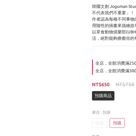
韓國文創 Joguman 
不代表我們不重要」！
作者認為每種不同事物
用隨性的插畫來描繪故
以草食動物俱樂部(UB
活，絕對能夠療癒你的
全店，全館消費滿25
全店，全館消費滿30
NT$750
NT$650
預購商品
庫存
: 預購
現貨
預購