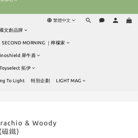
球冒險吧 ⚾️
繁體中文
 任兩件免運｜ ▶ 7/30(四) – 8/1(六)
韓國文創品牌
球冒險吧 ⚾️
 SECOND MORNING ｜檸檬家
hinoshield 犀牛盾
 Toyselect 拓伊
g To Light
特別企劃
LIGHT MAG
立即購買
Brachio & Woody
 (磁鐵)