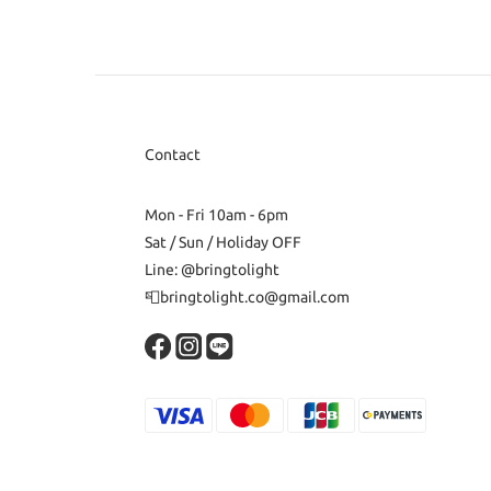
Contact
Mon - Fri 10am - 6pm
Sat / Sun / Holiday OFF
Line: @bringtolight
📮bringtolight.co@gmail.com