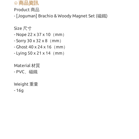
商品資訊
⦿
Product 商品
- [Joguman] Brachio & Woody Magnet Set (磁鐵)
Size 尺寸
- Nope 22 x 37 x 10（mm）
- Sorry 30 x 32 x 8（mm）
- Ghost 40 x 24 x 16（mm）
- Lying 50 x 21 x 14（mm）
Material 材質
- PVC、磁鐵
Weight 重量
- 16g