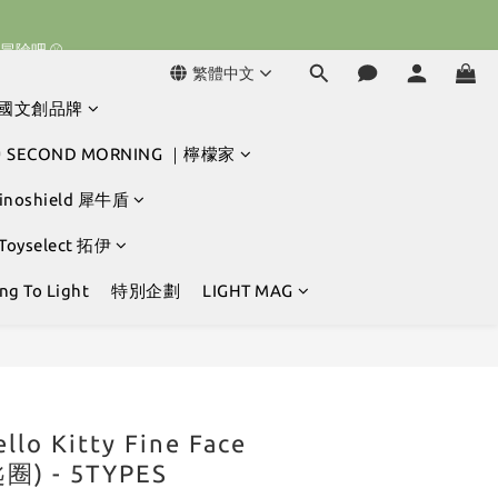
球冒險吧 ⚾️
球冒險吧 ⚾️
繁體中文
韓國文創品牌
球冒險吧 ⚾️
 SECOND MORNING ｜檸檬家
hinoshield 犀牛盾
 Toyselect 拓伊
g To Light
特別企劃
LIGHT MAG
立即購買
o Kitty Fine Face
圈) - 5TYPES