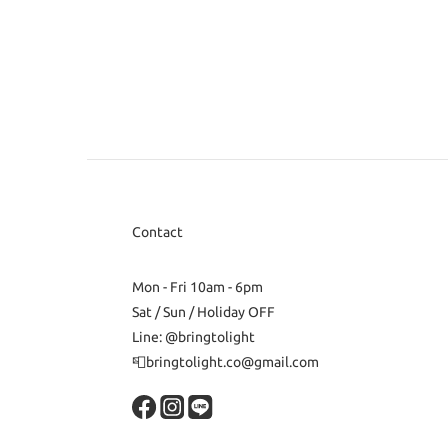
Contact
Mon - Fri 10am - 6pm
Sat / Sun / Holiday OFF
Line: @bringtolight
📮bringtolight.co@gmail.com