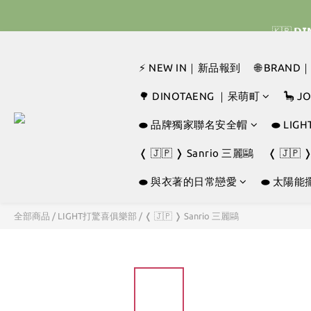
🇰🇷 
🇰🇷 
⚡ NEW IN｜新品報到
🌐 BRAN
🇰🇷 
🌳 DINOTAENG ｜呆萌町
🦕 
⬬ 品牌獨家聯名安全帽
⬬ LI
❬ 🇯🇵 ❭ Sanrio 三麗鷗
❬ 🇯🇵 
⬬ 與衣著的日常戀愛
⬬ 太陽能
全部商品
/
LIGHT打驚喜俱樂部
/
❬ 🇯🇵 ❭ Sanrio 三麗鷗