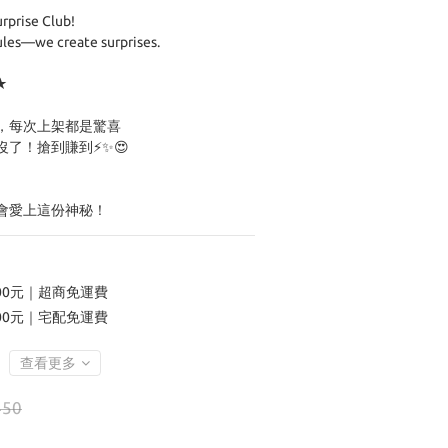
rprise Club!
les—we create surprises. 
★
，每次上架都是驚喜
了！搶到賺到⚡️✨😍
會愛上這份神秘！
00元｜超商免運費
00元｜宅配免運費
查看更多
450