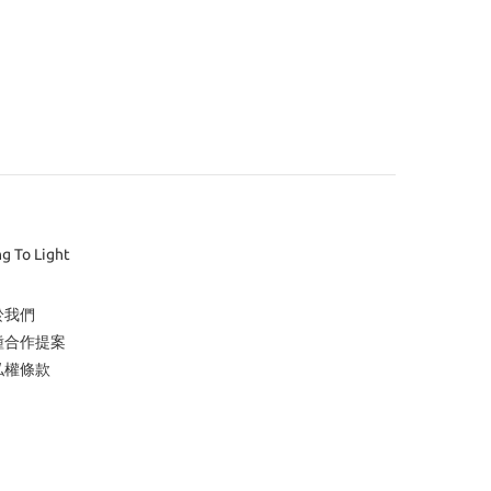
ng To Light
於我們
種合作提案
私權條款