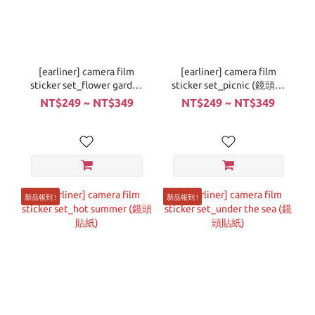
[earliner] camera film
[earliner] camera film
sticker set_flower garden
sticker set_picnic (鏡頭貼
(鏡頭貼紙)
紙)
NT$249 ~ NT$349
NT$249 ~ NT$349
新品報到 !
新品報到 !