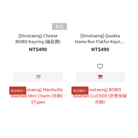
售完
[Dinotaeng] Cheese
[Dinotaeng] Quokka
BOBO Keyring (鑰匙圈)
Home Run Flatfur Keyring
(鑰匙圈) - 7Types
NT$490
NT$490
新品報到 !
新品報到 !