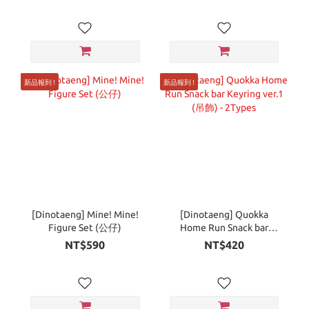
新品報到 !
新品報到 !
[Dinotaeng] Mine! Mine!
[Dinotaeng] Quokka
Figure Set (公仔)
Home Run Snack bar
Keyring ver.1 (吊飾) -
NT$590
NT$420
2Types