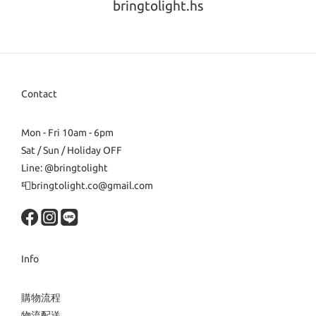
bringtolight.hs
Contact
Mon - Fri 10am - 6pm
Sat / Sun / Holiday OFF
Line: @bringtolight
📮bringtolight.co@gmail.com
Info
購物流程
物流配送