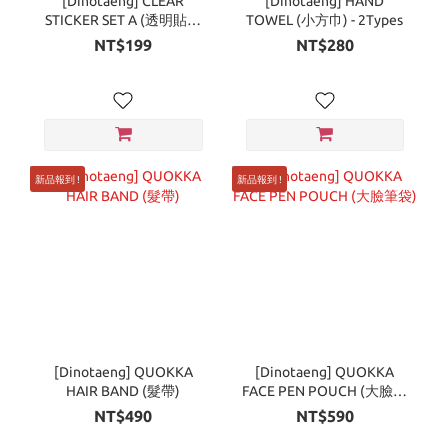
[Dinotaeng] CLEAR
[Dinotaeng] HAND
STICKER SET A (透明貼紙
TOWEL (小方巾) - 2Types
包)
NT$199
NT$280
新品報到 !
新品報到 !
[Dinotaeng] QUOKKA
[Dinotaeng] QUOKKA
HAIR BAND (髮帶)
FACE PEN POUCH (大臉筆
袋)
NT$490
NT$590