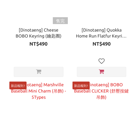
售完
[Dinotaeng] Cheese
[Dinotaeng] Quokka
BOBO Keyring (鑰匙圈)
Home Run Flatfur Keyring
(鑰匙圈) - 7Types
NT$490
NT$490
新品報到 !
新品報到 !