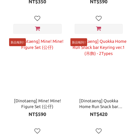
NT$350
NT$590
新品報到 !
新品報到 !
[Dinotaeng] Mine! Mine!
[Dinotaeng] Quokka
Figure Set (公仔)
Home Run Snack bar
Keyring ver.1 (吊飾) -
NT$590
NT$420
2Types