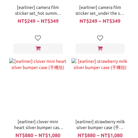
[earliner] camera film
[earliner] camera film
sticker set_hot summer
sticker set_under the sea
(鏡頭貼紙)
(鏡頭貼紙)
NT$249 ~ NT$349
NT$249 ~ NT$349
[earliner] clover mini
[earliner] strawberry milk
heart silver bumper case
silver bumper case (手機
(手機殼)
殼)
NT$880 ~ NT$1,080
NT$880 ~ NT$1,080