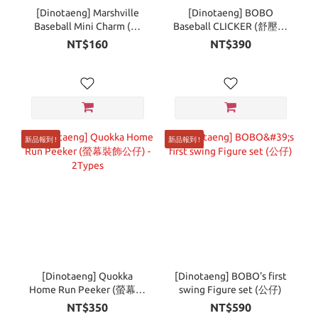
[Dinotaeng] Marshville
[Dinotaeng] BOBO
Baseball Mini Charm (吊
Baseball CLICKER (舒壓按
飾) - 5Types
鍵吊飾)
NT$160
NT$390
新品報到 !
新品報到 !
[Dinotaeng] Quokka
[Dinotaeng] BOBO's first
Home Run Peeker (螢幕裝
swing Figure set (公仔)
飾公仔) - 2Types
NT$350
NT$590