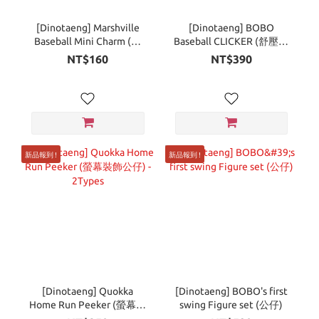
[Dinotaeng] Marshville
[Dinotaeng] BOBO
Baseball Mini Charm (吊
Baseball CLICKER (舒壓按
飾) - 5Types
鍵吊飾)
NT$160
NT$390
新品報到 !
新品報到 !
[Dinotaeng] Quokka
[Dinotaeng] BOBO's first
Home Run Peeker (螢幕裝
swing Figure set (公仔)
飾公仔) - 2Types