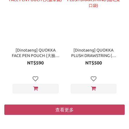
[Dinotaeng] QUOKKA
[Dinotaeng] QUOKKA
FACE PEN POUCH (大臉筆
PLUSH DRAWSTRING (絨
袋)
毛束口袋)
NT$590
NT$500
查看更多