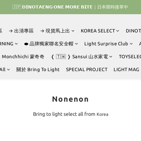
𝗜𝗡𝗢𝗧𝗔𝗘𝗡𝗚 𝗛𝗢𝗠𝗘 𝗥𝗨𝗡 ｜韓國首波開賣囉 ▶ 一起參加我們的熱血棒
🇯🇵 𝗗𝗜𝗡𝗢𝗧𝗔𝗘𝗡𝗚 𝗢𝗡𝗘 𝗠𝗢𝗥𝗘 𝗕𝗜𝗧𝗘｜日本限時接單中 
𝗜𝗡𝗢𝗧𝗔𝗘𝗡𝗚 𝗛𝗢𝗠𝗘 𝗥𝗨𝗡 ｜韓國首波開賣囉 ▶ 一起參加我們的熱血棒
區
→ 出清專區
→ 現貨馬上出
KOREA SELECT
DINO
RNING
⬬ 品牌獨家聯名安全帽
Light Surprise Club
❭ Monchhichi 蒙奇奇
❬ 🇹🇼 ❭ Sansui 山水家電
TOYSELE
All
關於 Bring To Light
SPECIAL PROJECT
LIGHT MAG
Nonenon
Bring to light select all from
Korea