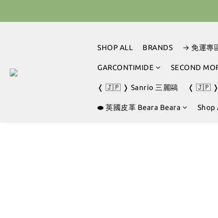
🇰🇷 
🇰🇷 
SHOP ALL
BRANDS
→ 免運專
GARCONTIMIDE
SECOND MO
❬ 🇯🇵 ❭ Sanrio 三麗鷗
❬ 🇯🇵 
⬬ 英國皮革 Beara Beara
Shop 