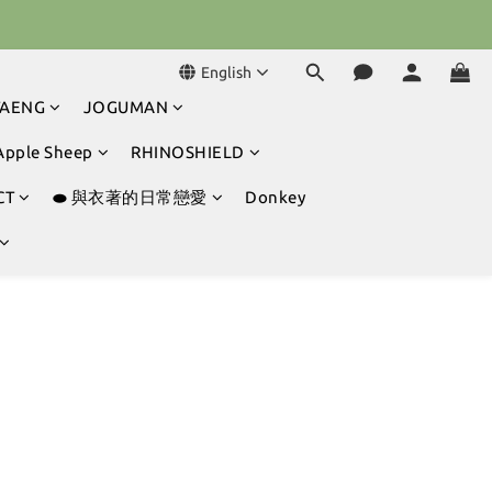
球冒險吧 ⚾️
English
球冒險吧 ⚾️
TAENG
JOGUMAN
Apple Sheep
RHINOSHIELD
CT
⬬ 與衣著的日常戀愛
Donkey