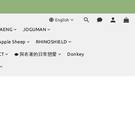
球冒險吧 ⚾️
球冒險吧 ⚾️
English
TAENG
JOGUMAN
Apple Sheep
RHINOSHIELD
CT
⬬ 與衣著的日常戀愛
Donkey