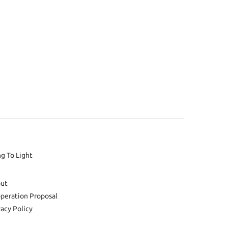
ng To Light
ut
peration Proposal
vacy Policy