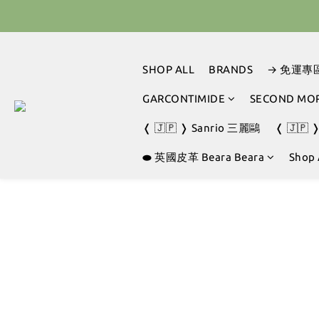
🇰🇷 
🇰🇷 
SHOP ALL
BRANDS
→ 免運專
GARCONTIMIDE
SECOND MO
❬ 🇯🇵 ❭ Sanrio 三麗鷗
❬ 🇯🇵 
⬬ 英國皮革 Beara Beara
Shop 