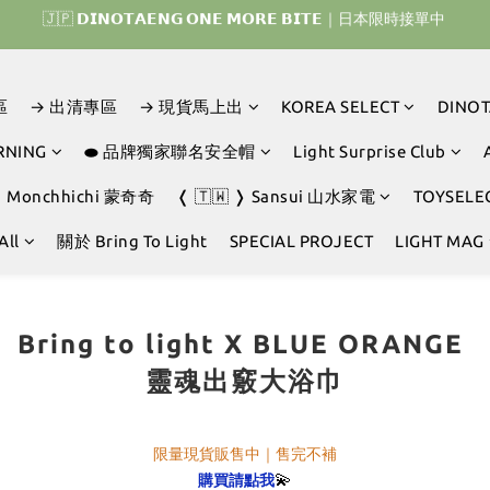
🇯🇵 𝗗𝗜𝗡𝗢𝗧𝗔𝗘𝗡𝗚 𝗢𝗡𝗘 𝗠𝗢𝗥𝗘 𝗕𝗜𝗧𝗘｜日本限時接單中 
𝗜𝗡𝗢𝗧𝗔𝗘𝗡𝗚 𝗛𝗢𝗠𝗘 𝗥𝗨𝗡 ｜韓國首波開賣囉 ▶ 一起參加我們的熱血棒
𝗜𝗡𝗢𝗧𝗔𝗘𝗡𝗚 𝗛𝗢𝗠𝗘 𝗥𝗨𝗡 ｜韓國首波開賣囉 ▶ 一起參加我們的熱血棒
區
→ 出清專區
→ 現貨馬上出
KOREA SELECT
DINO
RNING
⬬ 品牌獨家聯名安全帽
Light Surprise Club
❭ Monchhichi 蒙奇奇
❬ 🇹🇼 ❭ Sansui 山水家電
TOYSELE
All
關於 Bring To Light
SPECIAL PROJECT
LIGHT MAG
Bring to light X BLUE ORANGE
靈魂出竅大浴巾
限量現貨販售中｜售完不補
💫
購買請點我