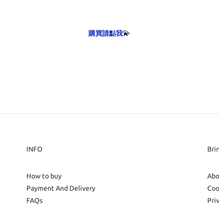
💫
購買請點我
INFO
Bri
How to buy
Abo
Payment And Delivery
Coo
FAQs
Pri