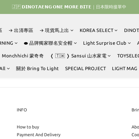
𝗜𝗡𝗢𝗧𝗔𝗘𝗡𝗚 𝗛𝗢𝗠𝗘 𝗥𝗨𝗡 ｜韓國首波開賣囉 ▶ 一起參加我們的熱血棒
🇯🇵 𝗗𝗜𝗡𝗢𝗧𝗔𝗘𝗡𝗚 𝗢𝗡𝗘 𝗠𝗢𝗥𝗘 𝗕𝗜𝗧𝗘｜日本限時接單中 
𝗜𝗡𝗢𝗧𝗔𝗘𝗡𝗚 𝗛𝗢𝗠𝗘 𝗥𝗨𝗡 ｜韓國首波開賣囉 ▶ 一起參加我們的熱血棒
區
→ 出清專區
→ 現貨馬上出
KOREA SELECT
DINO
RNING
⬬ 品牌獨家聯名安全帽
Light Surprise Club
❭ Monchhichi 蒙奇奇
❬ 🇹🇼 ❭ Sansui 山水家電
TOYSELE
All
關於 Bring To Light
SPECIAL PROJECT
LIGHT MAG
INFO
Bri
How to buy
Abo
Payment And Delivery
Coo