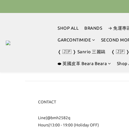
🇰🇷 
🇰🇷 
SHOP ALL
BRANDS
→ 免運專
GARCONTIMIDE
SECOND MO
❬ 🇯🇵 ❭ Sanrio 三麗鷗
❬ 🇯🇵 
⬬ 英國皮革 Beara Beara
Shop 
CONTACT
Line|@bmh2582q
Hours|13:00 - 19:00 (Holiday OFF)