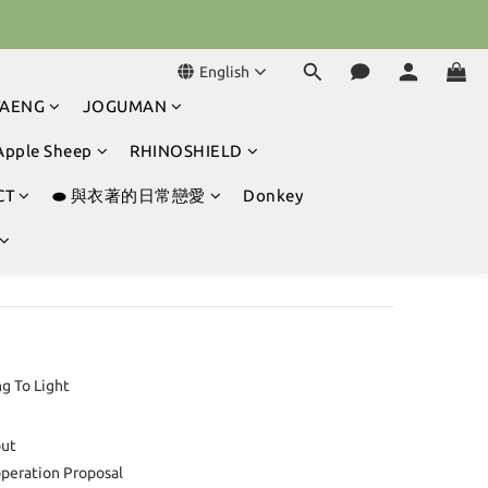
球冒險吧 ⚾️
English
球冒險吧 ⚾️
TAENG
JOGUMAN
Apple Sheep
RHINOSHIELD
CT
⬬ 與衣著的日常戀愛
Donkey
ng To Light
ut
peration Proposal