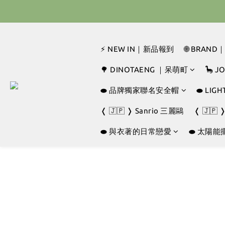
🇰🇷 
🇰🇷 
⚡ NEW IN｜新品報到
🌐 BRAN
🌳 DINOTAENG ｜呆萌町
🦕 
⬬ 品牌獨家聯名安全帽
⬬ LI
❬ 🇯🇵 ❭ Sanrio 三麗鷗
❬ 🇯🇵 
⬬ 與衣著的日常戀愛
⬬ 太陽能