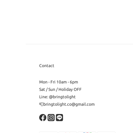
Contact
Mon - Fri 10am - 6pm
Sat / Sun / Holiday OFF
Line: @bringtolight
📮bringtolight.co@gmail.com