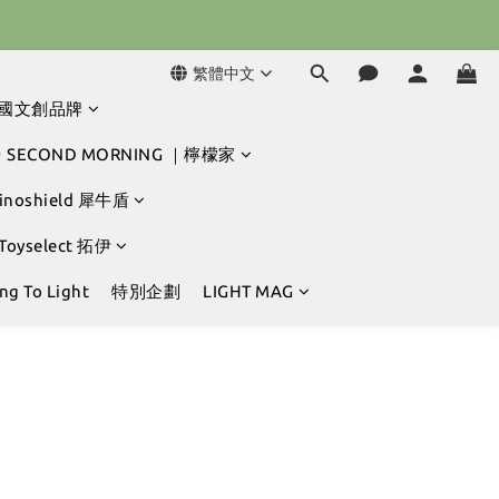
球冒險吧 ⚾️
球冒險吧 ⚾️
繁體中文
韓國文創品牌
 SECOND MORNING ｜檸檬家
hinoshield 犀牛盾
 Toyselect 拓伊
g To Light
特別企劃
LIGHT MAG