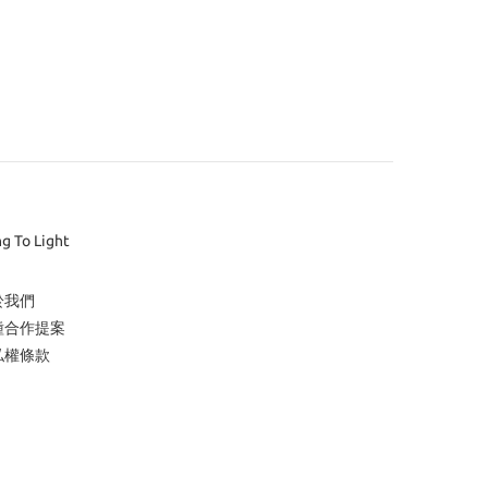
ng To Light
於我們
種合作提案
私權條款