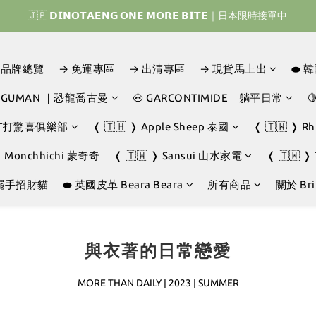
🇯🇵 𝗗𝗜𝗡𝗢𝗧𝗔𝗘𝗡𝗚 𝗢𝗡𝗘 𝗠𝗢𝗥𝗘 𝗕𝗜𝗧𝗘｜日本限時接單中 
𝗜𝗡𝗢𝗧𝗔𝗘𝗡𝗚 𝗛𝗢𝗠𝗘 𝗥𝗨𝗡 ｜韓國首波開賣囉 ▶ 一起參加我們的熱血棒
𝗜𝗡𝗢𝗧𝗔𝗘𝗡𝗚 𝗛𝗢𝗠𝗘 𝗥𝗨𝗡 ｜韓國首波開賣囉 ▶ 一起參加我們的熱血棒
D｜品牌總覽
→ 免運專區
→ 出清專區
→ 現貨馬上出
⬬ 
JOGUMAN ｜恐龍喬古曼
🐽 GARCONTIMIDE｜躺平日常

GHT打驚喜俱樂部
❬ 🇹🇭 ❭ Apple Sheep 泰國
❬ 🇹🇼 ❭ R
❭ Monchhichi 蒙奇奇
❬ 🇹🇼 ❭ Sansui 山水家電
❬ 🇹🇼 ❭
擺手招財貓
⬬ 英國皮革 Beara Beara
所有商品
關於 Brin
與衣著的日常戀愛
MORE THAN DAILY | 2023 | SUMMER