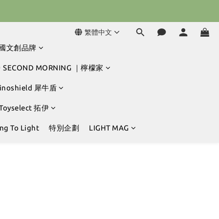
球冒險吧 ⚾️
球冒險吧 ⚾️
繁體中文
韓國文創品牌
 SECOND MORNING ｜檸檬家
hinoshield 犀牛盾
 Toyselect 拓伊
g To Light
特別企劃
LIGHT MAG