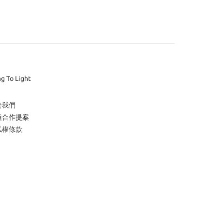
ng To Light
於我們
種合作提案
私權條款