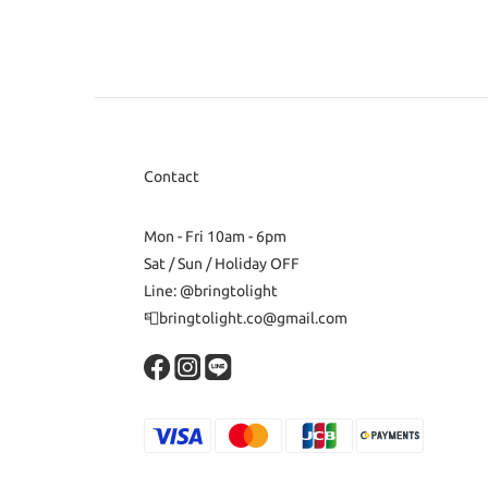
Contact
Mon - Fri 10am - 6pm
Sat / Sun / Holiday OFF
Line: @bringtolight
📮bringtolight.co@gmail.com