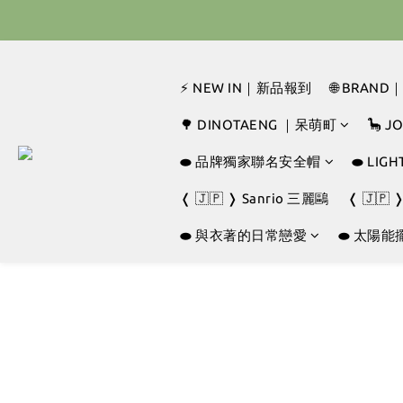
🇰🇷 
🇰🇷 
⚡ NEW IN｜新品報到
🌐 BRAN
🌳 DINOTAENG ｜呆萌町
🦕 
⬬ 品牌獨家聯名安全帽
⬬ LI
❬ 🇯🇵 ❭ Sanrio 三麗鷗
❬ 🇯🇵 
⬬ 與衣著的日常戀愛
⬬ 太陽能