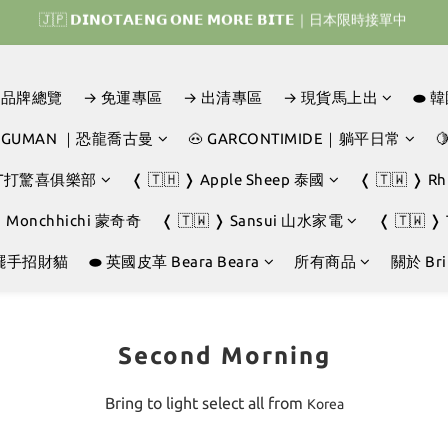
🇯🇵 𝗗𝗜𝗡𝗢𝗧𝗔𝗘𝗡𝗚 𝗢𝗡𝗘 𝗠𝗢𝗥𝗘 𝗕𝗜𝗧𝗘｜日本限時接單中 
𝗜𝗡𝗢𝗧𝗔𝗘𝗡𝗚 𝗛𝗢𝗠𝗘 𝗥𝗨𝗡 ｜韓國首波開賣囉 ▶ 一起參加我們的熱血棒
𝗜𝗡𝗢𝗧𝗔𝗘𝗡𝗚 𝗛𝗢𝗠𝗘 𝗥𝗨𝗡 ｜韓國首波開賣囉 ▶ 一起參加我們的熱血棒
D｜品牌總覽
→ 免運專區
→ 出清專區
→ 現貨馬上出
⬬ 
JOGUMAN ｜恐龍喬古曼
🐽 GARCONTIMIDE｜躺平日常

GHT打驚喜俱樂部
❬ 🇹🇭 ❭ Apple Sheep 泰國
❬ 🇹🇼 ❭ R
❭ Monchhichi 蒙奇奇
❬ 🇹🇼 ❭ Sansui 山水家電
❬ 🇹🇼 ❭
擺手招財貓
⬬ 英國皮革 Beara Beara
所有商品
關於 Brin
Second Morning
Bring to light select all from
Korea