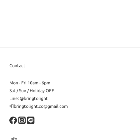
Contact
Mon - Fri 10am - 6pm
Sat / Sun / Holiday OFF
Line: @bringtolight
📮bringtolight.co@gmail.com
Info