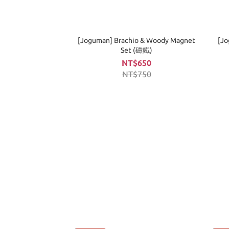
[Joguman] Brachio & Woody Magnet
[J
Set (磁鐵)
NT$650
NT$750