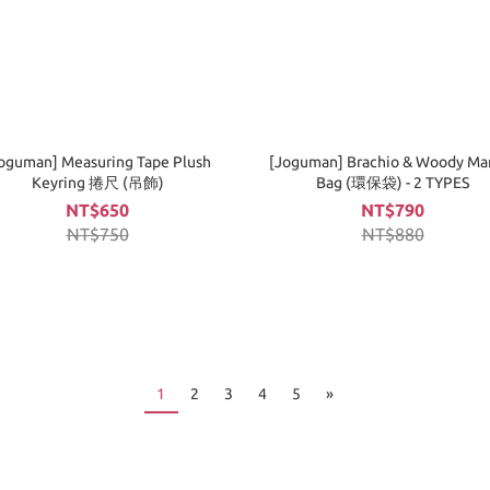
oguman] Measuring Tape Plush
[Joguman] Brachio & Woody Ma
Keyring 捲尺 (吊飾)
Bag (環保袋) - 2 TYPES
NT$650
NT$790
NT$750
NT$880
1
2
3
4
5
»