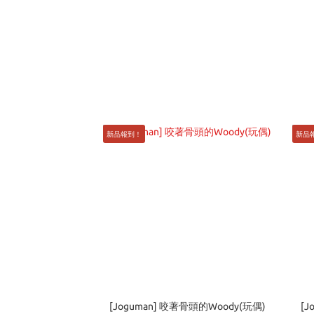
新品報到！
新品
[Joguman] 咬著骨頭的Woody(玩偶)
[J