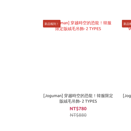
新品報到！
新品
[Joguman] 穿越時空的恐龍！韓服限定
[Jo
版絨毛吊飾- 2 TYPES
NT$780
NT$880