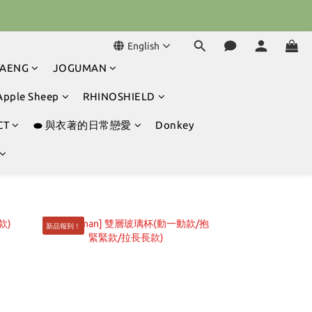
球冒險吧 ⚾️
球冒險吧 ⚾️
English
TAENG
JOGUMAN
Apple Sheep
RHINOSHIELD
CT
⬬ 與衣著的日常戀愛
Donkey
新品報到！