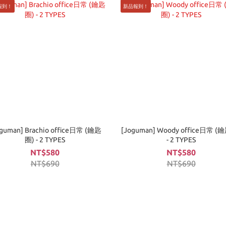
報到！
新品報到！
guman] Brachio office日常 (鑰匙
[Joguman] Woody office日常 (
圈) - 2 TYPES
- 2 TYPES
NT$580
NT$580
NT$690
NT$690