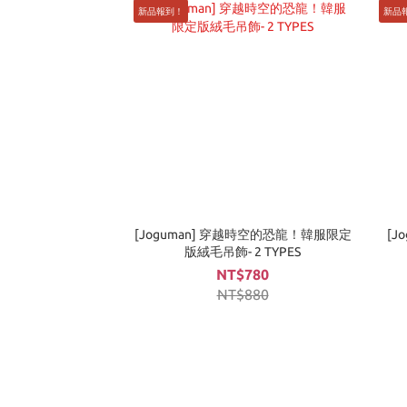
新品報到！
新品
[Joguman] 穿越時空的恐龍！韓服限定
[Jo
版絨毛吊飾- 2 TYPES
NT$780
NT$880