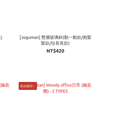
)
[Joguman] 雙層玻璃杯(動一動款/抱緊
緊款/拉長長款)
NT$420
新品報到！