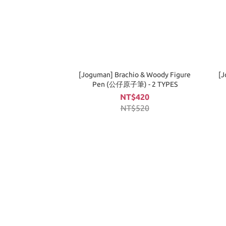
[Joguman] Brachio & Woody Figure
[J
Pen (公仔原子筆) - 2 TYPES
NT$420
NT$520