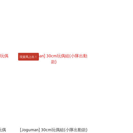
現貨馬上出！
音玩偶
[Joguman] 30cm玩偶組(小隊出動款)