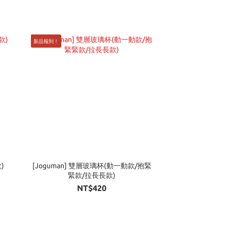
新品報到！
)
[Joguman] 雙層玻璃杯(動一動款/抱緊
緊款/拉長長款)
NT$420