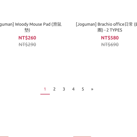
oguman] Woody Mouse Pad (滑鼠
[Joguman] Brachio office日常
墊)
圈) - 2 TYPES
NT$260
NT$580
NT$290
NT$690
1
2
3
4
5
»