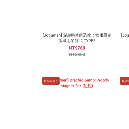
[Joguman] 穿越時空的恐龍！韓服限定
[Jo
版絨毛吊飾- 2 TYPES
NT$780
NT$880
新品報到！
新品