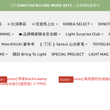
𝗜𝗡𝗢𝗧𝗔𝗘𝗡𝗚 𝗛𝗢𝗠𝗘 𝗥𝗨𝗡 ｜韓國首波開賣囉 ▶ 一起參加我們的熱血棒
𝗜𝗡𝗢𝗧𝗔𝗘𝗡𝗚 𝗛𝗢𝗠𝗘 𝗥𝗨𝗡 ｜韓國首波開賣囉 ▶ 一起參加我們的熱血棒
區
→ 出清專區
→ 現貨馬上出
KOREA SELECT
DINO
RNING
⬬ 品牌獨家聯名安全帽
Light Surprise Club
❭ Monchhichi 蒙奇奇
❬ 🇹🇼 ❭ Sansui 山水家電
TOYSELE
All
關於 Bring To Light
SPECIAL PROJECT
LIGHT MAG
報到！
新品報到！