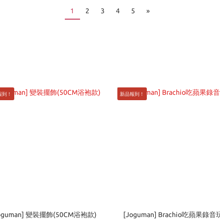
1
2
3
4
5
»
報到！
新品報到！
oguman] 變裝擺飾(50CM浴袍款)
[Joguman] Brachio吃蘋果錄