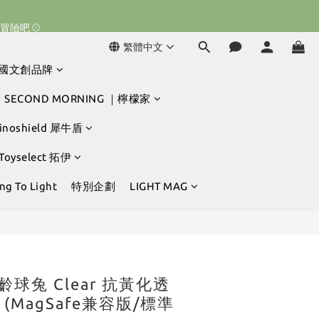
球冒險吧 ⚾️
球冒險吧 ⚾️
繁體中文
韓國文創品牌
球冒險吧 ⚾️
 SECOND MORNING ｜檸檬家
hinoshield 犀牛盾
 Toyselect 拓伊
g To Light
特別企劃
LIGHT MAG
立即購買
] 保齡球兔 Clear 抗黃化透
(MagSafe兼容版/標準