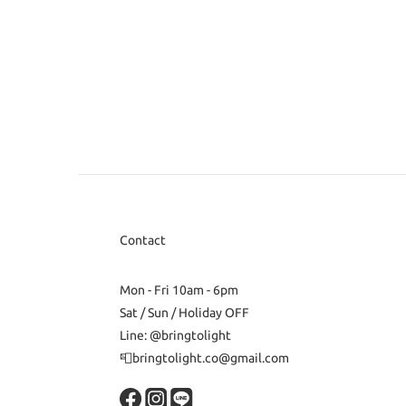
Contact
Mon - Fri 10am - 6pm
Sat / Sun / Holiday OFF
Line: @bringtolight
📮bringtolight.co@gmail.com