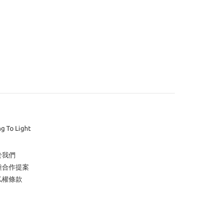
ng To Light
於我們
種合作提案
私權條款