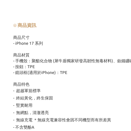
商品資訊
⦿
商品尺寸
- iPhone 17 系列
商品材質
- 手機殼：聚酯化合物 (犀牛盾獨家研發高韌性無毒材料)、釹鐵硼
- 按鈕：TPE
- 鏡頭框(適用於iPhone)：TPE
商品特色
- 超越軍規標準
- 終結黃化，終生保固
- 堅實耐用
- 無網點，清澈透亮
- 無線充電 ＊無線充電兼容性會因不同機型而有所差異
- 不含雙酚A