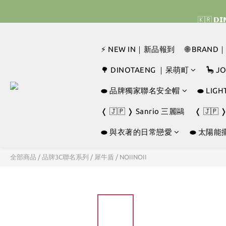
🇰🇷 
🇰🇷 
⚡ NEW IN｜新品報到
🌐 BRAN
🇰🇷 
🌳 DINOTAENG ｜呆萌町
🦕 
⬬ 品牌獨家聯名安全帽
⬬ LI
❬ 🇯🇵 ❭ Sanrio 三麗鷗
❬ 🇯🇵 
⬬ 與衣著的日常戀愛
⬬ 太陽能
全部商品
/
品牌3C聯名系列
/
犀牛盾
/
NOIINOII