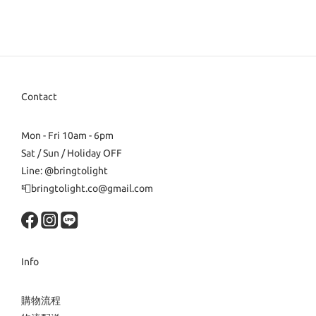
Contact
Mon - Fri 10am - 6pm
Sat / Sun / Holiday OFF
Line: @bringtolight
📮bringtolight.co@gmail.com
Info
購物流程