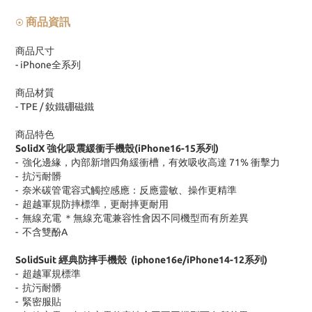
商品資訊
⦿
商品尺寸
- iPhone
全系列
商品材質
- TPE /
釹鐵硼磁鐵
商品特色
SolidX
強化吸震緩衝手機殼
(iPhone16-15
系列
)
-
強化邊緣，內部新增四角緩衝槽，有效吸收高達
71%
衝擊力
-
抗污耐髒
-
奈米碳管電容式觸控感應：反應靈敏、操作更精準
-
超越軍規防摔標準，更耐摔更耐用
-
無線充電 ＊無線充電兼容性會因不同機型而有所差異
-
不含雙酚
A
SolidSuit
經典防摔手機殼
(iphone16e/iPhone14-12
系列
)
-
超越軍規標準
-
抗污耐髒
-
緊密服貼