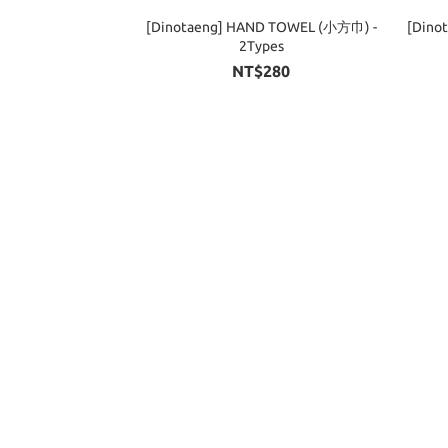
[Dinotaeng] HAND TOWEL (小方巾) -
[Dino
2Types
NT$280