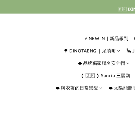
🇰🇷 
🇰🇷 
🇰🇷 
⚡ NEW IN｜新品報到
🌳 DINOTAENG ｜呆萌町
🦕
⬬ 品牌獨家聯名安全帽
❬ 🇯🇵 ❭ Sanrio 三麗鷗
⬬ 與衣著的日常戀愛
⬬ 太陽能擺