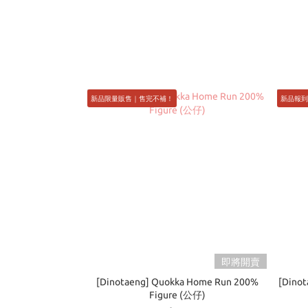
新品限量販售｜售完不補！
新品報到 
即將開賣
[Dinotaeng] Quokka Home Run 200%
[Dino
Figure (公仔)