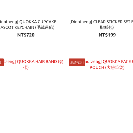
Dinotaeng] QUOKKA CUPCAKE
[Dinotaeng] CLEAR STICKER SET
ASCOT KEYCHAIN (毛絨吊飾)
貼紙包)
NT$720
NT$199
 !
新品報到 !