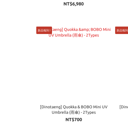
NT$6,980
新品報到 !
新品報到 
[Dinotaeng] Quokka & BOBO Mini UV
[Din
Umbrella (雨傘) - 2Types
NT$700