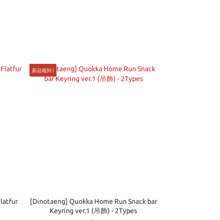
新品報到 !
latfur
[Dinotaeng] Quokka Home Run Snack bar
Keyring ver.1 (吊飾) - 2Types