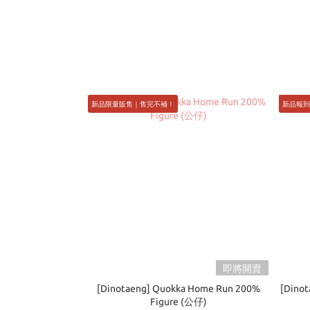
新品限量販售｜售完不補！
新品報到 
即將開賣
[Dinotaeng] Quokka Home Run 200%
[Dino
Figure (公仔)