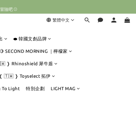
球冒險吧 ⚾️
球冒險吧 ⚾️
繁體中文
球冒險吧 ⚾️
出
⬬ 韓國文創品牌
🍋 SECOND MORNING ｜檸檬家
🇼 ❭ Rhinoshield 犀牛盾
❬ 🇹🇼 ❭ Toyselect 拓伊
 To Light
特別企劃
LIGHT MAG