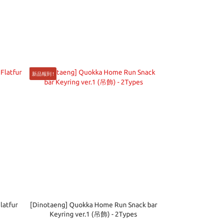
新品報到 !
latfur
[Dinotaeng] Quokka Home Run Snack bar
Keyring ver.1 (吊飾) - 2Types