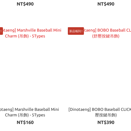
NT$490
NT$490
!
新品報到 !
otaeng] Marshville Baseball Mini
[Dinotaeng] BOBO Baseball CLIC
Charm (吊飾) - 5Types
壓按鍵吊飾)
NT$160
NT$390