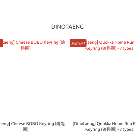
DINOTAENG
!
新品報到 !
taeng] Cheese BOBO Keyring (鑰匙
[Dinotaeng] Quokka Home Run F
圈)
Keyring (鑰匙圈) - 7Types