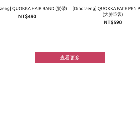
taeng] QUOKKA HAIR BAND (髮帶)
[Dinotaeng] QUOKKA FACE PEN
(大臉筆袋)
NT$490
NT$590
查看更多