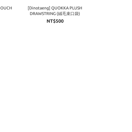
 POUCH
[Dinotaeng] QUOKKA PLUSH
DRAWSTRING (絨毛束口袋)
NT$500