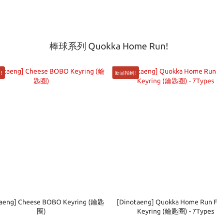
棒球系列 Quokka Home Run!
!
新品報到 !
taeng] Cheese BOBO Keyring (鑰匙
[Dinotaeng] Quokka Home Run F
圈)
Keyring (鑰匙圈) - 7Types